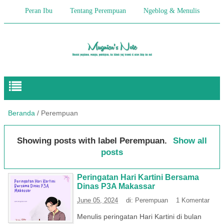
Peran Ibu
Tentang Perempuan
Ngeblog & Menulis
Begitulah Anak-Anak
Cerita Keseharian
Hikmah
Pendidikan Anak
Beranda
/
Perempuan
Showing posts with label
Perempuan
.
Show all
posts
Peringatan Hari Kartini Bersama
Dinas P3A Makassar
June 05, 2024
di:
Perempuan
1 Komentar
Menulis peringatan Hari Kartini di bulan