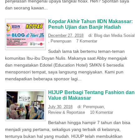
penjelasan mengenai upaya tangkal hoax. Heh? Spontan saya
dan seorang kawan...
Kopdar Akhir Tahun IIDN Makassar:
Penuh Ujian dan Banjir Hadiah
December 27, 2018
di:
Blog dan Media Sosial
,
Perempuan
7 Komentar
Sudah lama tak bertemu teman-teman
komunitas Ibu-ibu Doyan Nulis. Makanya saat Abby mengajak
dan mengatakan Edotel (Education Hotel) SMKN 6 bersedia
mensponsori tempat, saya langsung mengiyakan. Kami pun
mendapatkan beberapa sponsor lagi...
HIJUP Berbagi Tentang Fashion dan
Value di Makassar
July 30, 2018
di:
Perempuan
,
Review & Reportase
10 Komentar
Bertahan hingga hampir 7 tahun dan bisa
menjadi yang pertama, sekaligus yang terbaik di kelasnya,
tentunya bukan hal yang mudah. HIJUP telah membuktikan