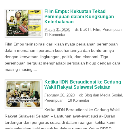
Film Empu: Kekuatan Tekad
Perempuan dalam Kungkungan
Keterbatasan
March 31, 2020
di:
BaKTI
,
Film
,
Perempuan
11 Komentar
Film Empu terinspirasi dari kisah nyata perjalanan perempuan
dalam memahami peranan kesehariannya dan benturannya
dengan kenyataan lingkungan, politik, dan ekonomi. Tiga
perempuan bergulat menghadapi persoalan hidup dengan cara
masing-masing....
Ketika IIDN Beraudiensi ke Gedung
Wakil Rakyat Sulawesi Selatan
February 26, 2020
di:
Blog dan Media Sosial
,
Perempuan
18 Komentar
Ketika IIDN Beraudiensi ke Gedung Wakil
Rakyat Sulawesi Selatan – Lantunan ayat-ayat suci al-Qurán
terdengar dari pengeras suara di dalam ruangan ketika kami
melangkahkan kaki masuk ke dalam ruangan Ketua DPRD