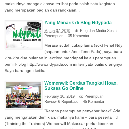
maksudnya mengajak saya terlibat pada salah satu kegiatan
yang merupakan bagian dari rangkaian...
Yang Menarik di Blog Ndypada
March 07, 2019
di:
Blog dan Media Sosial
,
Perempuan
35 Komentar
Merasa sudah cukup lama (sok) kenal Ndy
(sapaan untuk Andi Tenri Pada), saya baru
kira-kira dua bulanan ini excited mendapati kalau perempuan
pemilik blog http://www.ndypada.com ini ternyata puitis orangnya.
Saya baru ngeh ketika...
Womenwil: Cerdas Tangkal Hoax,
Sukses Go Online
February 16, 2019
di:
Perempuan
,
Review & Reportase
45 Komentar
“Karena perempuan penyebar hoax!” Ada
yang mengatakan demikian, makanya kami – para peserta TtT
(Training the Trainers) Womenwill Makassar perlu diberikan