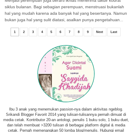
Menjadi perempuan juga berarti ikhlas menerima takdir kodrat
siklus bulanan. Bagi sebagian perempuan, menstruasi bukanlah
hal yang mudah karena ada banyak hal yang besertanya. Namun
bukan juga hal yang sulit diatasi, asalkan punya pengetahuan...
1
2
3
4
5
6
7
8
9
Next
Last
Ibu 3 anak yang menemukan passion-nya dalam aktivitas ngeblog.
Srikandi Blogger Favorit 2014 yang tulisan-tulisannya pernah dimuat di
media cetak. Kontributor 20-an antologi, penulis 1 buku solo, 1 buku duet,
dan telah membuat >3200 tulisan di berbagai platform digital & media
cetak. Pernah memenangkan 50 lomba blog/menulis. Hubungi email