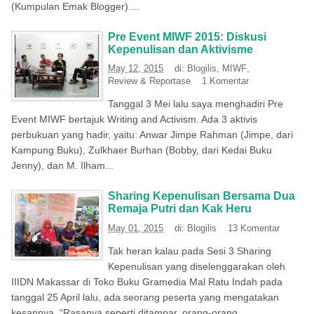
(Kumpulan Emak Blogger)....
Pre Event MIWF 2015: Diskusi
Kepenulisan dan Aktivisme
May 12, 2015
di:
Blogilis
,
MIWF
,
Review & Reportase
1 Komentar
Tanggal 3 Mei lalu saya menghadiri Pre
Event MIWF bertajuk Writing and Activism. Ada 3 aktivis
perbukuan yang hadir, yaitu: Anwar Jimpe Rahman (Jimpe, dari
Kampung Buku), Zulkhaer Burhan (Bobby, dari Kedai Buku
Jenny), dan M. Ilham...
Sharing Kepenulisan Bersama Dua
Remaja Putri dan Kak Heru
May 01, 2015
di:
Blogilis
13 Komentar
Tak heran kalau pada Sesi 3 Sharing
Kepenulisan yang diselenggarakan oleh
IIIDN Makassar di Toko Buku Gramedia Mal Ratu Indah pada
tanggal 25 April lalu, ada seorang peserta yang mengatakan
kesannya, “Rasanya seperti ditampar, orang-orang...