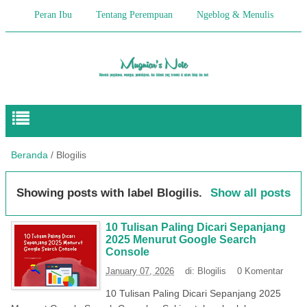
Peran Ibu
Tentang Perempuan
Ngeblog & Menulis
Begitulah Anak-Anak
Cerita Keseharian
Hikmah
Pendidikan Anak
Beranda
/
Blogilis
Showing posts with label
Blogilis
.
Show all posts
10 Tulisan Paling Dicari Sepanjang
2025 Menurut Google Search
Console
January 07, 2026
di:
Blogilis
0 Komentar
10 Tulisan Paling Dicari Sepanjang 2025