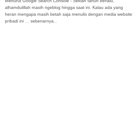
Menurut Google Search Console - Sekian tahun berlalu,
alhamdulillah masih ngeblog hingga saat ini. Kalau ada yang
heran mengapa masih betah saja menulis dengan media website
pribadi ini … sebenarnya...