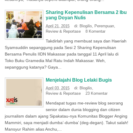
Sharing Kepenulisan Bersama 2 Ibu
yang Doyan Nulis
April 21, 2015
di:
Blogilis
,
Perempuan
,
Review & Reportase
8 Komentar
Takdirlah yang membuat saya dan Haeriah
Syamsuddin sepanggung pada Sesi 2 Sharing Kepenulisan
Bersama Penulis IIDN Makassar pada tanggal 11 April lalu di
Toko Buku Gramedia Mal Ratu Indah Makassar. Weh,
sepanggung katanya? Gaya...
Menjelajahi Blog Lelaki Bugis
April 03, 2015
di:
Blogilis
,
Review & Reportase
23 Komentar
Mendapat tugas me-review blog seorang
senior dalam dunia blogging dan citizen
journalism dalam ajang Sipakatau-nya Komunitas Blogger Anging
Mammiri, saya menjadi dumba’-dumba’ (deg-degan). Takut salah!
Mansyur Rahim alias Anchu,...