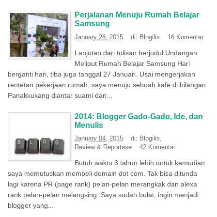
Perjalanan Menuju Rumah Belajar
Samsung
January 28, 2015
di:
Blogilis
16 Komentar
Lanjutan dari tulisan berjudul Undangan
Meliput Rumah Belajar Samsung Hari
berganti hari, tiba juga tanggal 27 Januari. Usai mengerjakan
rentetan pekerjaan rumah, saya menuju sebuah kafe di bilangan
Panakkukang diantar suami dan...
2014: Blogger Gado-Gado, Ide, dan
Menulis
January 04, 2015
di:
Blogilis
,
Review & Reportase
42 Komentar
Butuh waktu 3 tahun lebih untuk kemudian
saya memutuskan membeli domain dot com. Tak bisa ditunda
lagi karena PR (page rank) pelan-pelan merangkak dan alexa
rank pelan-pelan melangsing. Saya sudah bulat, ingin menjadi
blogger yang...