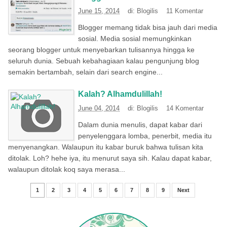
June 15, 2014
di:
Blogilis
11 Komentar
Blogger memang tidak bisa jauh dari media
sosial. Media sosial memungkinkan
seorang blogger untuk menyebarkan tulisannya hingga ke
seluruh dunia. Sebuah kebahagiaan kalau pengunjung blog
semakin bertambah, selain dari search engine...
Kalah? Alhamdulillah!
June 04, 2014
di:
Blogilis
14 Komentar
Dalam dunia menulis, dapat kabar dari
penyelenggara lomba, penerbit, media itu
menyenangkan. Walaupun itu kabar buruk bahwa tulisan kita
ditolak. Loh? hehe iya, itu menurut saya sih. Kalau dapat kabar,
walaupun ditolak koq saya merasa...
1
2
3
4
5
6
7
8
9
Next