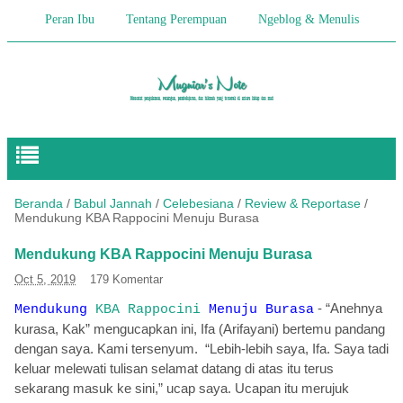
Peran Ibu
Tentang Perempuan
Ngeblog & Menulis
Begitulah Anak-Anak
Cerita Keseharian
Hikmah
Pendidikan Anak
Beranda
/
Babul Jannah
/
Celebesiana
/
Review & Reportase
/
Mendukung KBA Rappocini Menuju Burasa
Mendukung KBA Rappocini Menuju Burasa
Oct 5, 2019
179 Komentar
-
“Anehnya
Mendukung
KBA Rappocini
Menuju Burasa
kurasa, Kak” mengucapkan ini, Ifa (Arifayani) bertemu pandang
dengan saya. Kami tersenyum.
“Lebih-lebih saya, Ifa. Saya tadi
keluar melewati tulisan selamat datang di atas itu terus
sekarang masuk ke sini,” ucap saya. Ucapan itu merujuk