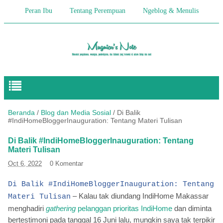
Peran Ibu
Tentang Perempuan
Ngeblog & Menulis
Begitulah Anak-Anak
Cerita Keseharian
Hikmah
Pendidikan Anak
Beranda
/
Blog dan Media Sosial
/
Di Balik
#IndiHomeBloggerInauguration: Tentang Materi Tulisan
Di Balik #IndiHomeBloggerInauguration: Tentang
Materi Tulisan
Oct 6, 2022
0 Komentar
Di Balik #IndiHomeBloggerInauguration: Tentang
– Kalau tak diundang IndiHome Makassar
Materi Tulisan
menghadiri
gathering
pelanggan prioritas IndiHome
dan diminta
bertestimoni pada tanggal 16 Juni lalu, mungkin saya tak terpikir