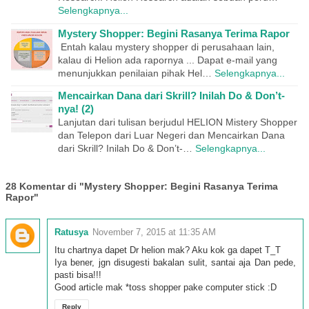
Selengkapnya...
Mystery Shopper: Begini Rasanya Terima Rapor
Entah kalau mystery shopper di perusahaan lain,
kalau di Helion ada rapornya ... Dapat e-mail yang
menunjukkan penilaian pihak Hel…
Selengkapnya...
Mencairkan Dana dari Skrill? Inilah Do & Don’t-
nya! (2)
Lanjutan dari tulisan berjudul HELION Mistery Shopper
dan Telepon dari Luar Negeri dan Mencairkan Dana
dari Skrill? Inilah Do & Don’t-…
Selengkapnya...
28 Komentar di "Mystery Shopper: Begini Rasanya Terima
Rapor"
Ratusya
November 7, 2015 at 11:35 AM
Itu chartnya dapet Dr helion mak? Aku kok ga dapet T_T
Iya bener, jgn disugesti bakalan sulit, santai aja Dan pede,
pasti bisa!!!
Good article mak *toss shopper pake computer stick :D
Reply