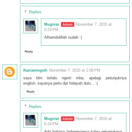
Replies
Mugniar
November 7, 2015 at
6:23 PM
Alhamdulillah sudah :)
Reply
Kanianingsih
November 7, 2015 at 2:08 PM
saya blm terlalu ngerti mba, apalagi petunjuknya
english..kayanya perlu dpt hidayah dulu... :(
Reply
Replies
Mugniar
November 7, 2015 at
6:24 PM
Ada bahasa Indonesianya kalau petunjuknya,