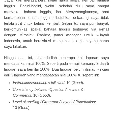
Saya tidak merasa berat kalau harus belajar kembali bahasa
Inggris. Begini-begini, waktu sekolah dulu saya sangat
menyukai bahasa Inggris, lho. Menyenangkannya, saat
kemampuan bahasa Inggris dibutuhkan sekarang, saya tidak
terlalu sulit untuk belajar kembali. Selain itu, saya pun banyak
berkomunikasi (pakai bahasa Inggris tentunya) via e-mail
dengan Miroslav Rashev,
panel manager
untuk wilayah
Indonesia, untuk berdiskusi mengenai pekerjaan yang harus
saya lakukan.
Hingga saat ini, alhamdulillah beberapa kali laporan saya
mendapatkan nilai 100%. Seperti pada e-mail kemarin, 3 dari 5
laporan saya bernilai 100%. Dua laporan belum dinilai. Rincian
dari 3 laporan yang mendapatkan nilai 100% itu seperti ini:
Instructions/scenario’s followed
: 10 (
Good
).
Consistency between Question Answers &
Comments:
10 (
Good
).
Level of spelling / Grammar / Layout / Punctuation:
10 (
Good
).