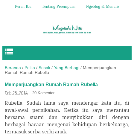
Peran Ibu
Tentang Perempuan
Ngeblog & Menulis
Begitulah Anak-Anak
Cerita Keseharian
Hikmah
Pendidikan Anak
Beranda
/
Pelita
/
Sosok
/
Yang Berbagi
/
Memperjuangkan
Rumah Ramah Rubella
Memperjuangkan Rumah Ramah Rubella
Feb 28, 2014
20 Komentar
Rubella. Sudah lama saya mendengar kata itu, di
awal-awal pernikahan. Ketika itu saya merantau
bersama suami dan menyibukkan diri dengan
berbagai bacaan mengenai kehidupan berkeluarga,
termasuk serba-serbi anak.