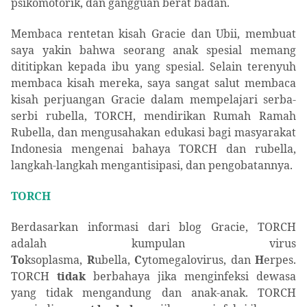
psikomotorik,
dan
gangguan berat badan.
Membaca rentetan kisah Gracie dan Ubii, membuat
saya yakin bahwa seorang anak spesial memang
dititipkan kepada ibu yang spesial. Selain terenyuh
membaca kisah mereka, saya sangat salut membaca
kisah perjuangan Gracie dalam mempelajari serba-
serbi rubella, TORCH, mendirikan Rumah Ramah
Rubella, dan mengusahakan edukasi bagi masyarakat
Indonesia mengenai bahaya TORCH dan rubella,
langkah-langkah mengantisipasi, dan pengobatannya.
TORCH
Berdasarkan informasi dari blog Gracie,
TORCH
adalah kumpulan virus
To
ksoplasma,
R
ubella,
C
ytomegalovirus, dan
H
erpes.
TORCH
tidak
berbahaya jika menginfeksi dewasa
yang tidak mengandung dan anak-anak. TORCH