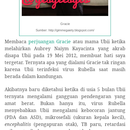
Gracie
Sumber: http://gimmegaiety.blogspot.com/
Membaca
perjuangan Gracie
atau mama Ubii ketika
melahirkan
Aubrey Naiym Kayacinta
yang akrab
disapa Ubii pada 19 Mei 2012, membuat hati saya
tergetar. Ternyata apa yang dialami Gracie tak ringan
karena Ubii
terinfeksi virus Rubella saat masih
berada dalam kandungan
.
Akibatnya baru diketahui ketika di usia 5 bulan Ubii
ternyata mengalami gangguan pendengaran yang
amat berat. Bukan hanya itu, v
irus Rubella
menyebabkan
Ubii
mengalami kebocoran jantung
(PDA dan ASD), mikrosefali (ukuran kepala kecil),
encephalitis
(pengapuran otak), TB paru, retardasi