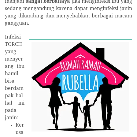
menjadi
sangat berbahaya
jika menginfeksi ibu yang
sedang mengandung karena dapat menginfeksi janin
yang dikandung dan menyebabkan berbagai macam
gangguan.
I
nfeksi
TORCH
yang
menyer
ang ibu
hamil
bisa
ber
dam
pak
hal-
hal ini
pada
janin:
K
er
usa