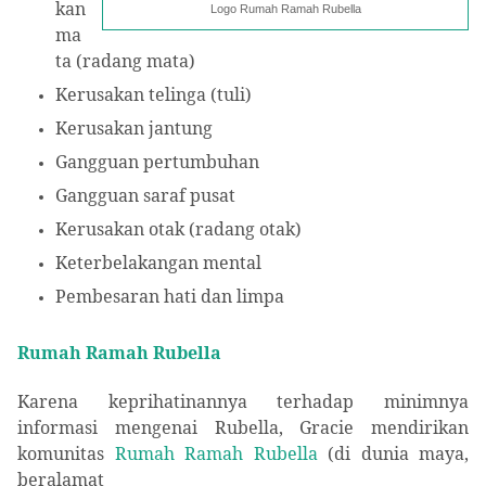
kan
Logo Rumah Ramah Rubella
ma
ta (radang mata)
K
erusakan telinga (tuli)
K
erusakan jantung
G
angguan pertumbuhan
G
angguan saraf pusat
K
erusakan otak (radang otak)
K
eterbelakangan mental
P
embesaran hati dan limpa
Rumah Ramah Rubella
Karena keprihatinannya terhadap minimnya
informasi mengenai Rubella, Gracie mendirikan
komunitas
Rumah Ramah Rubella
(di dunia maya,
beralamat