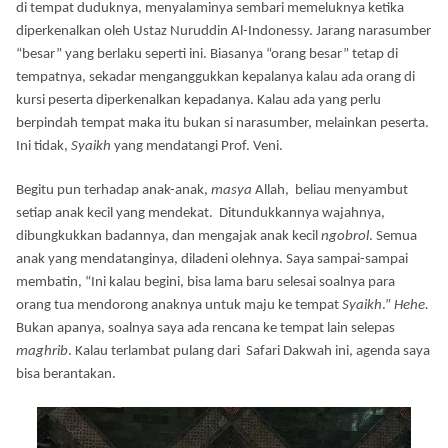
di tempat duduknya, menyalaminya sembari memeluknya ketika
diperkenalkan oleh Ustaz Nuruddin Al-Indonessy. Jarang narasumber
“besar” yang berlaku seperti ini. Biasanya “orang besar” tetap di
tempatnya, sekadar menganggukkan kepalanya kalau ada orang di
kursi peserta diperkenalkan kepadanya. Kalau ada yang perlu
berpindah tempat maka itu bukan si narasumber, melainkan peserta.
Ini tidak,
Syaikh
yang mendatangi Prof. Veni.
Begitu pun terhadap anak-anak,
masya
Allah, beliau menyambut
setiap anak kecil yang mendekat. Ditundukkannya wajahnya,
dibungkukkan badannya, dan mengajak anak kecil
ngobrol
. Semua
anak yang mendatanginya, diladeni olehnya. Saya sampai-sampai
membatin, “Ini kalau begini, bisa lama baru selesai soalnya para
orang tua mendorong anaknya untuk maju ke tempat
Syaikh
.”
Hehe.
Bukan apanya, soalnya saya ada rencana ke tempat lain selepas
maghrib
. Kalau terlambat pulang dari Safari Dakwah ini, agenda saya
bisa berantakan.