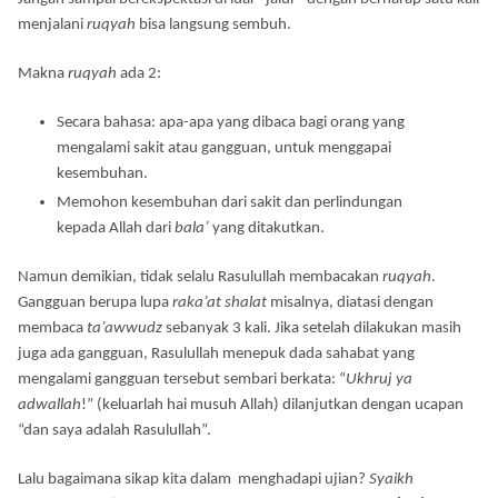
menjalani
ruqyah
bisa langsung sembuh.
Makna
ruqyah
ada 2:
Secara bahasa: apa-apa yang dibaca bagi orang yang
mengalami sakit atau gangguan, untuk menggapai
kesembuhan.
Memohon kesembuhan dari sakit dan perlindungan
kepada Allah dari
bala’
yang ditakutkan.
Namun demikian, tidak selalu Rasulullah membacakan
ruqyah
.
Gangguan berupa lupa
raka’at
shalat
misalnya, diatasi dengan
membaca
ta’awwudz
sebanyak 3 kali. Jika setelah dilakukan masih
juga ada gangguan, Rasulullah menepuk dada sahabat yang
mengalami gangguan tersebut sembari berkata: “
Ukhruj ya
adwallah
!” (keluarlah hai musuh Allah) dilanjutkan dengan ucapan
“dan saya adalah Rasulullah”.
Lalu bagaimana sikap kita dalam menghadapi ujian?
Syaikh