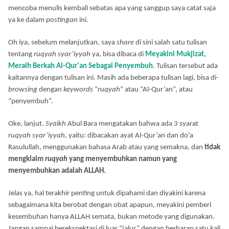
mencoba menulis kembali sebatas apa yang sanggup saya catat saja
ya ke dalam
postingan
ini.
Oh iya, sebelum melanjutkan, saya
share
di sini salah satu tulisan
tentang
ruqyah syar’iyyah
ya, bisa dibaca di
Meyakini Mukjizat,
Meraih Berkah Al-Qur'an Sebagai Penyembuh
. Tulisan tersebut ada
kaitannya dengan tulisan ini. Masih ada beberapa tulisan lagi, bisa di-
browsing
dengan
keywords
“
ruqyah
” atau “Al-Qur’an”, atau
“penyembuh”.
Oke, lanjut.
Syaikh
Abul Bara mengatakan bahwa ada 3 syarat
ruqyah syar’iyyah
, yaitu: dibacakan ayat Al-Qur’an dan do’a
Rasulullah, menggunakan bahasa Arab atau yang semakna, dan
tidak
mengklaim
ruqyah
yang menyembuhkan namun yang
menyembuhkan adalah ALLAH.
Jelas ya, hal terakhir penting untuk dipahami dan diyakini karena
sebagaimana kita berobat dengan obat apapun, meyakini pemberi
kesembuhan hanya ALLAH semata, bukan metode yang digunakan.
Jangan sampai berekspektasi di luar “jalur” dengan berharap satu kali