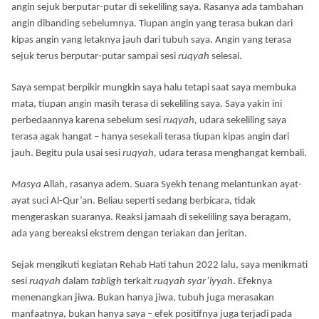
angin sejuk berputar-putar di sekeliling saya. Rasanya ada tambahan
angin dibanding sebelumnya. Tiupan angin yang terasa bukan dari
kipas angin yang letaknya jauh dari tubuh saya. Angin yang terasa
sejuk terus berputar-putar sampai sesi
ruqyah
selesai.
Saya sempat berpikir mungkin saya halu tetapi saat saya membuka
mata, tiupan angin masih terasa di sekeliling saya. Saya yakin ini
perbedaannya karena sebelum sesi
ruqyah,
udara sekeliling saya
terasa agak hangat – hanya sesekali terasa tiupan kipas angin dari
jauh. Begitu pula usai sesi
ruqyah,
udara terasa menghangat kembali.
Masya
Allah, rasanya adem. Suara Syekh tenang melantunkan ayat-
ayat suci Al-Qur’an. Beliau seperti sedang berbicara, tidak
mengeraskan suaranya. Reaksi jamaah di sekeliling saya beragam,
ada yang bereaksi ekstrem dengan teriakan dan jeritan.
Sejak mengikuti kegiatan Rehab Hati tahun 2022 lalu, saya menikmati
sesi
ruqyah
dalam
tabligh
terkait
ruqyah syar’iyyah
. Efeknya
menenangkan jiwa. Bukan hanya jiwa, tubuh juga merasakan
manfaatnya, bukan hanya saya – efek positifnya juga terjadi pada