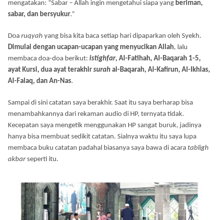
mengatakan: “Sabar – Allah ingin mengetahui siapa yang
beriman,
sabar, dan bersyukur
.”
Doa
ruqyah
yang bisa kita baca setiap hari dipaparkan oleh Syekh.
Dimulai dengan ucapan-ucapan yang menyucikan Allah
, lalu
membaca doa-doa berikut:
istighfar
, Al-Fatihah, Al-Baqarah 1-5,
ayat Kursi, dua ayat terakhir
surah
al-Baqarah, Al-Kafirun, Al-Ikhlas,
Al-Falaq, dan An-Nas
.
Sampai di sini catatan saya berakhir. Saat itu saya berharap bisa
menambahkannya dari rekaman audio di HP, ternyata tidak.
Kecepatan saya mengetik menggunakan HP sangat buruk, jadinya
hanya bisa membuat sedikit catatan. Sialnya waktu itu saya lupa
membaca buku catatan padahal biasanya saya bawa di acara
tabligh
akbar
seperti itu.