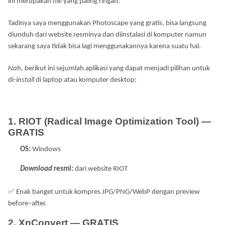
ini merupakan
file
yang paling ringan.
Tadinya saya menggunakan Photoscape yang gratis, bisa langsung
diunduh dari website resminya dan diinstalasi di komputer namun
sekarang saya tidak bisa lagi menggunakannya karena suatu hal.
Nah,
berikut ini sejumlah aplikasi yang dapat menjadi pilihan untuk
di-
install
di laptop atau komputer desktop:
1. RIOT (Radical Image Optimization Tool) —
GRATIS
OS:
Windows
Download
resmi:
dari website RIOT
✅
Enak banget untuk kompres JPG/PNG/WebP dengan preview
before–after.
2. XnConvert — GRATIS