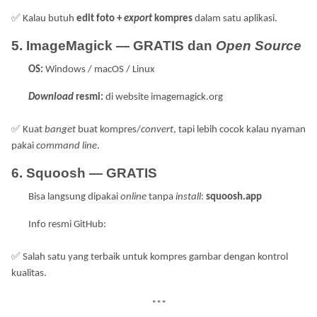
✅
Kalau butuh
edit foto +
export
kompres
dalam satu aplikasi.
5. ImageMagick — GRATIS dan
Open
Source
OS:
Windows / macOS / Linux
Download
resmi:
di website imagemagick.org
✅
Kuat
banget
buat kompres/
convert
, tapi lebih cocok kalau nyaman
pakai
command
line
.
6. Squoosh — GRATIS
Bisa langsung dipakai
online
tanpa
install
:
squoosh.app
Info resmi GitHub:
✅
Salah satu yang terbaik untuk kompres gambar dengan kontrol
kualitas.
***