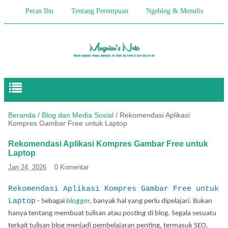
Peran Ibu
Tentang Perempuan
Ngeblog & Menulis
Begitulah Anak-Anak
Cerita Keseharian
Hikmah
Pendidikan Anak
Beranda
/
Blog dan Media Sosial
/
Rekomendasi Aplikasi
Kompres Gambar Free untuk Laptop
Rekomendasi Aplikasi Kompres Gambar Free untuk
Laptop
Jan 24, 2026
0 Komentar
Rekomendasi Aplikasi Kompres Gambar Free untuk
Laptop
- Sebagai
blogger
,
banyak hal yang perlu dipelajari. Bukan
hanya tentang membuat tulisan atau
posting
di blog. Segala sesuatu
terkait tulisan blog menjadi pembelajaran penting, termasuk SEO.