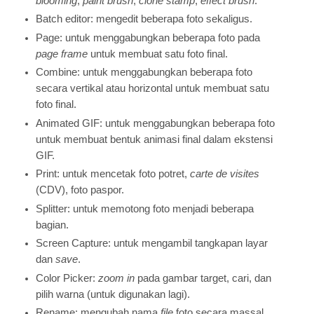
blooming
,
paint brush
,
clone stamp
,
effect brush
.
Batch editor: mengedit beberapa foto sekaligus.
Page: untuk menggabungkan beberapa foto pada
page frame
untuk membuat satu foto final.
Combine: untuk menggabungkan beberapa foto
secara vertikal atau horizontal untuk membuat satu
foto final.
Animated GIF: untuk menggabungkan beberapa foto
untuk membuat bentuk animasi final dalam ekstensi
GIF.
Print: untuk mencetak foto potret,
carte de visites
(CDV), foto paspor.
Splitter: untuk memotong foto menjadi beberapa
bagian.
Screen Capture: untuk mengambil tangkapan layar
dan
save
.
Color Picker:
zoom in
pada gambar target, cari, dan
pilih warna (untuk digunakan lagi).
Rename: mengubah nama
file
foto secara massal.