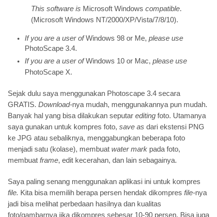
This software is
Microsoft Windows
compatible
.
(Microsoft Windows NT/2000/XP/Vista/7/8/10).
If you are a user of
Windows 98 or Me,
please use
PhotoScape 3.4.
If you are a user of
Windows 10 or Mac,
please use
PhotoScape X.
Sejak dulu saya menggunakan Photoscape 3.4 secara
GRATIS.
Download-
nya mudah, menggunakannya pun mudah.
Banyak hal yang bisa dilakukan seputar
editing
foto. Utamanya
saya gunakan untuk kompres foto,
save as
dari ekstensi PNG
ke JPG atau sebaliknya, menggabungkan beberapa foto
menjadi satu (kolase), membuat
water mark
pada foto,
membuat
frame
, edit kecerahan, dan lain sebagainya.
Saya paling senang menggunakan aplikasi ini untuk kompres
file.
Kita bisa memilih berapa persen hendak dikompres
file-
nya
jadi bisa melihat perbedaan hasilnya dan kualitas
foto/gambarnya jika dikompres sebesar 10-90 persen. Bisa juga