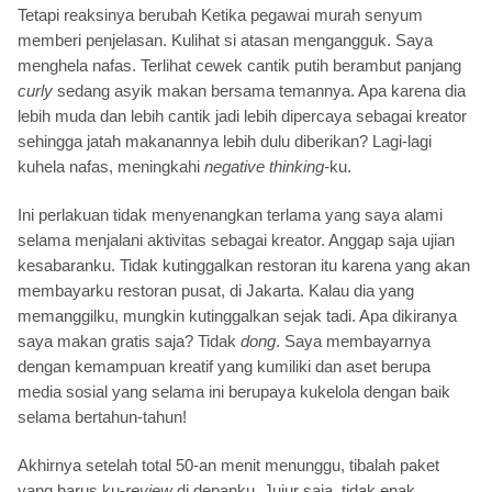
Tetapi reaksinya berubah Ketika pegawai murah senyum
memberi penjelasan. Kulihat si atasan mengangguk. Saya
menghela nafas. Terlihat cewek cantik putih berambut panjang
curly
sedang asyik makan bersama temannya. Apa karena dia
lebih muda dan lebih cantik jadi lebih dipercaya sebagai kreator
sehingga jatah makanannya lebih dulu diberikan? Lagi-lagi
kuhela nafas, meningkahi
negative thinking-
ku.
Ini perlakuan tidak menyenangkan terlama yang saya alami
selama menjalani aktivitas sebagai kreator. Anggap saja ujian
kesabaranku. Tidak kutinggalkan restoran itu karena yang akan
membayarku restoran pusat, di Jakarta. Kalau dia yang
memanggilku, mungkin kutinggalkan sejak tadi. Apa dikiranya
saya makan gratis saja? Tidak
dong
. Saya membayarnya
dengan kemampuan kreatif yang kumiliki dan aset berupa
media sosial yang selama ini berupaya kukelola dengan baik
selama bertahun-tahun!
Akhirnya setelah total 50-an menit menunggu, tibalah paket
yang harus ku-
review
di depanku. Jujur saja, tidak enak