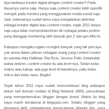
Apa bedanya kreator digital dengan
content creator
? Pada
dasarnya sama saja. Hanya saja
content creator
lebih spesifik
merujuk pada mereka yang menggunakan media sosial saja.
Jadi, sebenarnya sudah lama saya menjalankan aktivitas
sebagai kreator digital atau
content creator,
sejak 2011 hanya
saja saya tidak memproklamirkan diri sebagai pelaku profesi
yang dianggap mentereng oleh banyak gen Z dan gen Alfa ini.
Kalaupun mengaku-ngaku mungkin banyak yang tak percaya
yak arena dalam pikiran sebagian orang yang
content creator
itu sekelas Atta Halilintar, Ria Ricis, Jerome Polin. Ketahuilah
wahai
netizen, content creator
itu ada
level-
nya. Selain kelas
makro atau kakap, ada juga
level
di bawahnya, yaitu kelas
mikro dan kelas nano. Begitu!
Sejak tahun 2011 saya sudah memonetisasi blog walaupun
belum beli domain melalui Id Blog Network (IBN), perusahaan
yang mempertemukan
blogger
dengan
brand
. Waktu itu blog
saya masih beralamat di blogspot.com. Selaku
blogger
yang
berupaya aktif, sebagaimana teman-teman
blogger
lain, saya