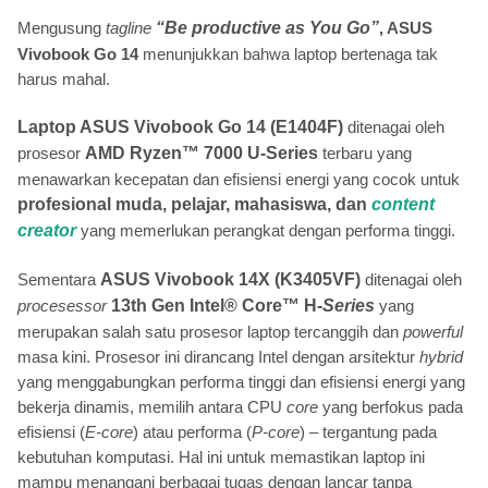
Mengusung
tagline
“Be productive as You Go”
, ASUS
Vivobook Go 14
menunjukkan bahwa laptop bertenaga tak
harus mahal.
Laptop ASUS Vivobook Go 14 (E1404F)
ditenagai oleh
prosesor
AMD Ryzen™ 7000 U-Series
terbaru yang
menawarkan kecepatan dan efisiensi energi yang cocok untuk
profesional muda, pelajar, mahasiswa, dan
content
creator
yang memerlukan perangkat dengan performa tinggi.
Sementara
ASUS Vivobook 14X (K3405VF)
ditenagai oleh
procesessor
13th Gen Intel® Core™ H-
Series
yang
merupakan salah satu prosesor laptop tercanggih dan
powerful
masa kini. Prosesor ini dirancang Intel dengan arsitektur
hybrid
yang menggabungkan performa tinggi dan efisiensi energi yang
bekerja dinamis, memilih antara CPU
core
yang berfokus pada
efisiensi (
E-core
) atau performa (
P-core
) – tergantung pada
kebutuhan komputasi. Hal ini untuk memastikan laptop ini
mampu menangani berbagai tugas dengan lancar tanpa