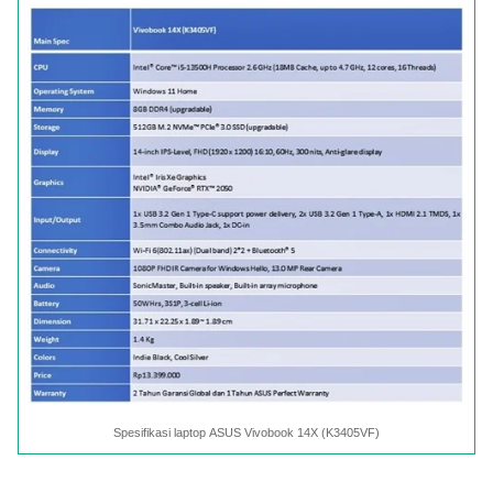
Spesifikasi laptop ASUS Vivobook 14X (K3405VF)