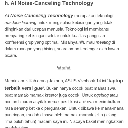
h.
AI Noise-Canceling Technology
AI Noise-Canceling Technology
merupakan teknologi
machine learning
untuk mengisolasi kebisingan yang tidak
diinginkan dari ucapan manusia. Teknologi ini membantu
menyaring kebisingan sekitar untuk kualitas panggilan
konferensi grup yang optimal. Misalnya
nih,
mau
meeting
di
dalam ruangan yang bising, suara aman terdengar oleh lawan
bicara.`
💻💻💻
laptop
Meminjam istilah orang Jakarta, ASUS Vivobook 14 ini “
terbaik versi
gue
”. Bukan hanya cocok buat mahasiswa,
buat mamak-mamak kreator juga cocok. Untuk
ngeblog
atau
nonton hiburan asyik karena spesifikasi apiknya menimbulkan
rasa senang ketika dipergunakan. Untuk dibawa ke mana-mana
pun ringan, mudah dibawa oleh mamak-mamak jelita (jelang
lima puluh tahun) macam saya ini. Niscaya bakal meningkatkan
produktivitas.