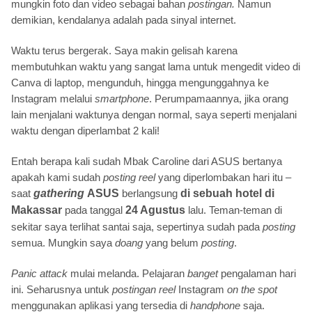
mungkin foto dan video sebagai bahan
postingan.
Namun
demikian, kendalanya adalah pada sinyal internet.
Waktu terus bergerak. Saya makin gelisah karena
membutuhkan waktu yang sangat lama untuk mengedit video di
Canva di laptop, mengunduh, hingga mengunggahnya ke
Instagram melalui
smartphone
. Perumpamaannya, jika orang
lain menjalani waktunya dengan normal, saya seperti menjalani
waktu dengan diperlambat 2 kali!
Entah berapa kali sudah Mbak Caroline dari ASUS bertanya
apakah kami sudah
posting reel
yang diperlombakan hari itu –
saat
gathering
ASUS
berlangsung
di sebuah hotel di
Makassar
pada tanggal
24 Agustus
lalu. Teman-teman di
sekitar saya terlihat santai saja, sepertinya sudah pada
posting
semua. Mungkin saya
doang
yang belum
posting
.
Panic attack
mulai melanda. Pelajaran
banget
pengalaman hari
ini. Seharusnya untuk
postingan reel
Instagram
on the spot
menggunakan aplikasi yang tersedia di
handphone
saja.