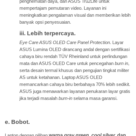
penghematan daya, dan ASUS Tru2Life untuk
mempertajam pemutaran video. Layanan ini
meningkatkan pengalaman visual dan memberikan lebih
banyak opsi penyesuaian.
iii. Lebih terpercaya.
Eye Care ASUS OLED Care Panel Protection
. Layar
ASUS Lumina OLED dirancang andal dengan sertifikasi
cahaya biru rendah TÜV Rheinland untuk perlindungan
mata dan ASUS OLED Care untuk pencegahan
burn in
,
serta desain termal khusus dan pengujian tingkat militer
AS untuk ketahanan. Laptop ASUS OLED
memancarkan cahaya biru berbahaya 70% lebih sedikit.
ASUS juga menawarkan layanan penukaran layar gratis
jika terjadi masalah
burn-in
selama masa garansi.
e. Bobot.
Laptop dengan pilihan
warna
gray green, cool silver,
dan