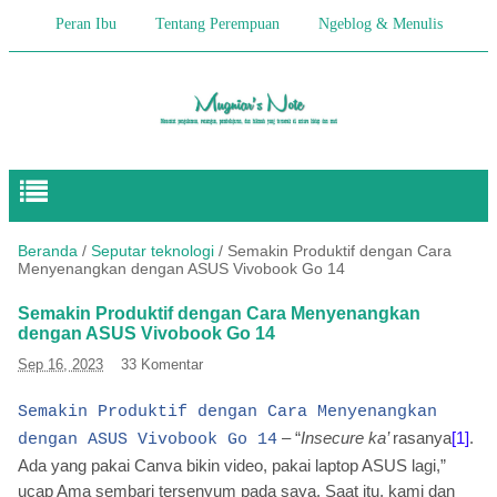
Peran Ibu
Tentang Perempuan
Ngeblog & Menulis
Begitulah Anak-Anak
Cerita Keseharian
Hikmah
Pendidikan Anak
Beranda
/
Seputar teknologi
/
Semakin Produktif dengan Cara
Menyenangkan dengan ASUS Vivobook Go 14
Semakin Produktif dengan Cara Menyenangkan
dengan ASUS Vivobook Go 14
Sep 16, 2023
33 Komentar
Semakin Produktif dengan Cara Menyenangkan
– “
Insecure ka’
rasanya
[1]
.
dengan ASUS Vivobook Go 14
Ada yang pakai Canva bikin video, pakai laptop ASUS lagi,”
ucap Ama sembari tersenyum pada saya. Saat itu, kami dan