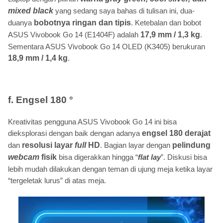
mixed black
yang sedang saya bahas di tulisan ini, dua-
duanya
bobotnya ringan dan tipis
. Ketebalan dan bobot
ASUS Vivobook Go 14 (E1404F) adalah
17,9 mm / 1,3 kg
.
Sementara ASUS Vivobook Go 14 OLED (K3405) berukuran
18,9 mm / 1,4 kg
.
f. Engsel 180 °
Kreativitas pengguna ASUS Vivobook Go 14 ini bisa
dieksplorasi dengan baik dengan adanya
engsel 180 derajat
dan
resolusi layar
full
HD
. Bagian layar dengan
pelindung
webcam
fisik
bisa digerakkan hingga “
flat lay
”. Diskusi bisa
lebih mudah dilakukan dengan teman di ujung meja ketika layar
“tergeletak lurus” di atas meja.