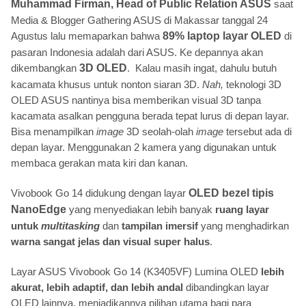
Muhammad Firman, Head of Public Relation ASUS
saat
Media & Blogger Gathering ASUS di Makassar tanggal 24
Agustus lalu memaparkan bahwa
89% laptop layar OLED
di
pasaran Indonesia adalah dari ASUS. Ke depannya akan
dikembangkan
3D OLED
. Kalau masih ingat, dahulu butuh
kacamata khusus untuk nonton siaran 3D.
Nah,
teknologi 3D
OLED ASUS nantinya bisa memberikan visual 3D tanpa
kacamata asalkan pengguna berada tepat lurus di depan layar.
Bisa menampilkan
image
3D seolah-olah
image
tersebut ada di
depan layar. Menggunakan 2 kamera yang digunakan untuk
membaca gerakan mata kiri dan kanan.
Vivobook Go 14 didukung dengan layar
OLED bezel tipis
NanoEdge
yang menyediakan lebih banyak
ruang layar
untuk
multitasking
dan
tampilan imersif
yang menghadirkan
warna sangat jelas dan visual super halus
.
Layar ASUS Vivobook Go 14 (K3405VF) Lumina OLED
lebih
akurat, lebih adaptif, dan lebih andal
dibandingkan layar
OLED lainnya, menjadikannya pilihan utama bagi para