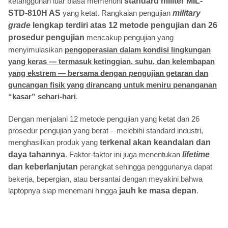
ketangguhan luar biasa memenuhi
standard militer MIL-
STD-810H AS
yang ketat. Rangkaian pengujian
military
grade
lengkap terdiri atas 12 metode pengujian dan 26
prosedur pengujian
mencakup pengujian yang
menyimulasikan
pengoperasian dalam kondisi lingkungan
yang keras — termasuk ketinggian, suhu, dan kelembapan
yang ekstrem — bersama dengan pengujian getaran dan
guncangan fisik yang dirancang untuk meniru penanganan
“kasar” sehari-hari
.
Dengan menjalani 12 metode pengujian yang ketat dan 26
prosedur pengujian yang berat – melebihi standard industri,
menghasilkan produk yang
terkenal akan keandalan dan
daya tahannya
. Faktor-faktor ini juga menentukan
lifetime
dan keberlanjutan
perangkat sehingga penggunanya dapat
bekerja, bepergian, atau bersantai dengan meyakini bahwa
laptopnya siap menemani hingga
jauh ke masa depan
.