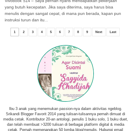
Vivobook S14 – Saya pernah nyaris mendapatkan pekerjaan
yang butuh kecepatan. Jika saya diterima, saya harus bisa
menulis dengan sangat cepat, di mana pun berada, kapan pun
instruksi turun dan itu...
1
2
3
4
5
6
7
8
9
Next
Last
Ibu 3 anak yang menemukan passion-nya dalam aktivitas ngeblog.
Srikandi Blogger Favorit 2014 yang tulisan-tulisannya pernah dimuat di
media cetak. Kontributor 20-an antologi, penulis 1 buku solo, 1 buku duet,
dan telah membuat >3200 tulisan di berbagai platform digital & media
cetak. Pernah memenangkan 50 lomba blog/menulis. Hubungi email