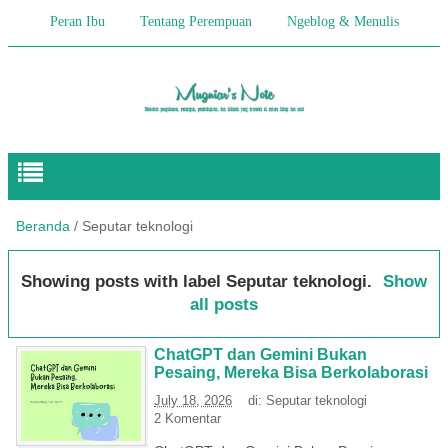
Peran Ibu
Tentang Perempuan
Ngeblog & Menulis
Begitulah Anak-Anak
Cerita Keseharian
Hikmah
Pendidikan Anak
Beranda
/
Seputar teknologi
Showing posts with label
Seputar teknologi
.
Show
all posts
ChatGPT dan Gemini Bukan
Pesaing, Mereka Bisa Berkolaborasi
July 18, 2026
di:
Seputar teknologi
2 Komentar