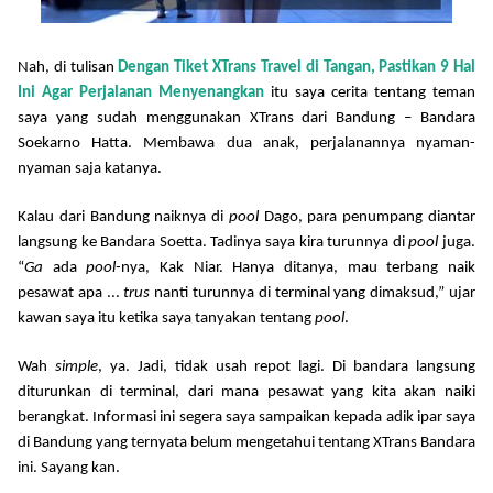
Nah, di tulisan
Dengan Tiket XTrans Travel di Tangan, Pastikan 9 Hal
Ini Agar Perjalanan Menyenangkan
itu saya cerita tentang teman
saya yang sudah menggunakan XTrans dari Bandung – Bandara
Soekarno Hatta. Membawa dua anak, perjalanannya nyaman-
nyaman saja katanya.
Kalau dari Bandung naiknya di
pool
Dago, para penumpang diantar
langsung ke Bandara Soetta. Tadinya saya kira turunnya di
pool
juga.
“
Ga
ada
pool-
nya, Kak Niar. Hanya ditanya, mau terbang naik
pesawat apa ...
trus
nanti turunnya di terminal yang dimaksud,” ujar
kawan saya itu ketika saya tanyakan tentang
pool
.
Wah
simple
, ya. Jadi, tidak usah repot lagi. Di bandara langsung
diturunkan di terminal, dari mana pesawat yang kita akan naiki
berangkat. Informasi ini segera saya sampaikan kepada adik ipar saya
di Bandung yang ternyata belum mengetahui tentang XTrans Bandara
ini. Sayang kan.