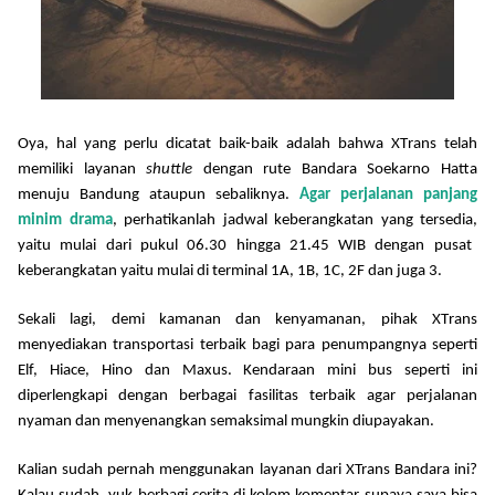
Oya
,
hal yang perlu dicatat baik-baik adalah bahwa
X
T
rans
telah
memiliki layanan
shuttle
dengan rute Bandara Soekarno Hatta
menuju Bandung ataupun sebaliknya.
Agar perjalanan panjang
minim drama
,
perhatikanlah
jadwal keberangkatan yang
tersedia,
yaitu mulai dari pukul 06.30 hingga 21
.
45 WIB dengan pusat
keberangkatan yaitu mulai di terminal 1A, 1B, 1C, 2F dan juga 3.
Sekali lagi, demi kamanan dan kenyamanan, p
ihak X
T
rans
menyediakan transportasi terbaik bagi para penumpangnya seperti
Elf, Hiace, Hino dan Maxus. Kendaraan mini
bus seperti ini
di
per
lengkapi dengan berbagai fasilitas terbaik
agar
perjalanan
nyaman dan menyenangkan
semaksimal mungkin diupayakan
.
Kalian sudah pernah menggunakan layanan dari XTrans Bandara ini?