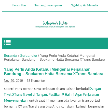
Peran Ibu
Tentang Perempuan
Ngeblog & Menulis
Begitulah Anak-Anak
Cerita Keseharian
Hikmah
Pendidikan Anak
Beranda
/
Serbaneka
/
Yang Perlu Anda Ketahui Mengenai
Perjalanan Bandung – Soekarno Hatta Bersama XTrans Bandara
Yang Perlu Anda Ketahui Mengenai Perjalanan
Bandung – Soekarno Hatta Bersama XTrans Bandara
Nov 20, 2019
33 Komentar
Seperti yang
pernah saya ceritakan dalam tulisan berjudul
Dengan
Tiket XTrans Travel di Tangan, Pastikan 9 Hal Ini Agar Perjalanan
Menyenangkan
,
untuk saat ini memang ada layanan transportasi
bernama XTrans Travel
yang bisa Anda gunakan jika ingin berpergian