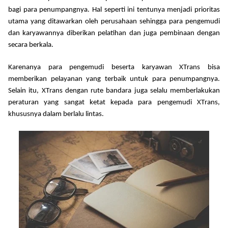
bagi para penumpangnya. Hal seperti ini tentu
nya
menjadi prioritas
utama yang ditawarkan oleh perusahaan sehingga para pengemudi
dan karyawan
nya
diberikan pelatihan dan juga pembinaan dengan
secara berkala
.
Karenanya
para pengemudi beserta karyawan X
T
rans bisa
memberikan pelayanan
yang
terbaik untuk para penumpangnya.
Selain itu, X
T
rans dengan rute bandara juga selalu memberlakukan
peraturan yang sangat ketat kepada para pengemudi X
T
rans
,
khususnya dalam
ber
lalu lintas.