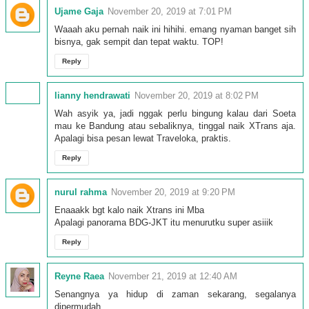
Ujame Gaja
November 20, 2019 at 7:01 PM
Waaah aku pernah naik ini hihihi. emang nyaman banget sih
bisnya, gak sempit dan tepat waktu. TOP!
Reply
lianny hendrawati
November 20, 2019 at 8:02 PM
Wah asyik ya, jadi nggak perlu bingung kalau dari Soeta
mau ke Bandung atau sebaliknya, tinggal naik XTrans aja.
Apalagi bisa pesan lewat Traveloka, praktis.
Reply
nurul rahma
November 20, 2019 at 9:20 PM
Enaaakk bgt kalo naik Xtrans ini Mba
Apalagi panorama BDG-JKT itu menurutku super asiiik
Reply
Reyne Raea
November 21, 2019 at 12:40 AM
Senangnya ya hidup di zaman sekarang, segalanya
dipermudah.