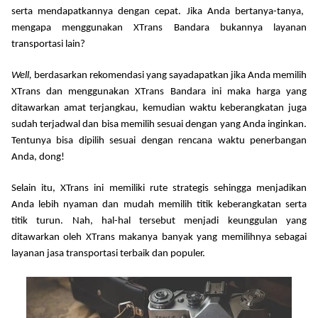
serta mendapatkannya dengan cepat.
Jika
Anda bertanya-tanya,
mengapa menggunakan X
T
rans Bandara
bukannya
layanan
transportasi lain?
Well,
berdasarkan rekomendasi yang sayadapatkan
jika Anda memilih
X
T
rans dan menggunakan X
T
rans Bandara ini maka harga yang
ditawarkan
amat
terjangkau, kemudian waktu keberangkatan juga
sudah terjadwal dan bisa memilih sesuai dengan
yang
Anda inginkan
.
Tentunya
bisa dipilih sesuai dengan
rencana
waktu penerbangan
Anda
, dong!
Selain itu,
XTrans ini memiliki
rute strategis sehingga
menjadikan
Anda lebih nyaman dan mudah memilih titik keberangkatan
serta
titik turun.
Nah, h
al-hal
tersebut
menjadi keunggulan yang
ditawarkan oleh X
T
rans
makanya
banyak
yang
memilih
nya
sebagai
layanan jasa transportasi terbaik dan populer.