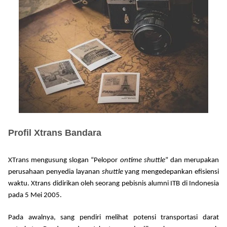
Profil Xtrans Bandara
X
T
rans mengusung slogan
“
Pelopor
o
ntime
s
huttle
”
dan merupakan
perusahaan penyedia layanan
shuttle
yang mengedepankan efisiensi
waktu.
Xtrans didirikan oleh seorang pebisnis alumni ITB di Indonesia
pada 5 Mei 2005.
Pada awalnya, sang pendiri melihat potensi transportasi darat