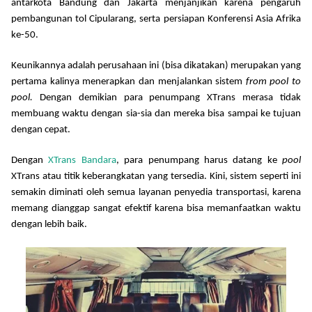
antarkota Bandung dan Jakarta menjanjikan karena pengaruh
pembangunan tol Cipularang, serta persiapan Konferensi Asia Afrika
ke-50.
Keunikannya adalah
perusahaan ini
(bisa dikatakan)
merupakan yang
pertama kalinya menerapkan dan menjalankan sistem
from
pool to
pool
.
Dengan demikian
para penumpang X
T
rans
merasa
tidak
mem
buang waktu dengan sia-sia dan
mereka
bisa sampai ke tujuan
dengan cepat.
Dengan
XTrans Bandara
,
para penumpang harus datang ke
pool
X
T
rans atau titik keberangkatan yang tersedia. Kini, sistem seperti ini
semakin diminati oleh semua layanan penyedia transportasi, karena
memang dianggap sangat efektif
karena bisa memanfaatkan waktu
dengan lebih baik
.