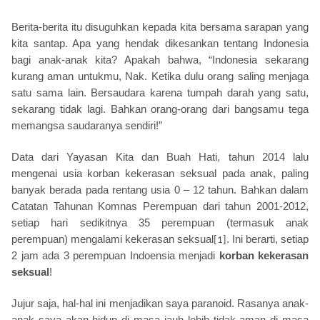
Berita-berita itu disuguhkan kepada kita bersama sarapan yang
kita santap. Apa yang hendak dikesankan tentang Indonesia
bagi anak-anak kita? Apakah bahwa, “Indonesia sekarang
kurang aman untukmu, Nak. Ketika dulu orang saling menjaga
satu sama lain. Bersaudara karena tumpah darah yang satu,
sekarang tidak lagi. Bahkan orang-orang dari bangsamu tega
memangsa saudaranya sendiri!”
Data dari Yayasan Kita dan Buah Hati, tahun 2014 lalu
mengenai usia korban kekerasan seksual pada anak, paling
banyak berada pada rentang usia 0 – 12 tahun. Bahkan dalam
Catatan Tahunan Komnas Perempuan dari tahun 2001-2012,
setiap hari sedikitnya 35 perempuan (termasuk anak
perempuan) mengalami kekerasan seksual
. Ini berarti, setiap
[1]
2 jam ada 3 perempuan Indoensia menjadi
korban kekerasan
seksual
!
Jujur saja, hal-hal ini menjadikan saya paranoid. Rasanya anak-
anak saya akan hidup di masa jauh lebih tidak aman di masa