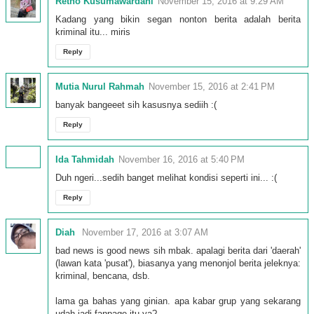
Retno Kusumawardani
November 15, 2016 at 9:29 AM
Kadang yang bikin segan nonton berita adalah berita
kriminal itu... miris
Reply
Mutia Nurul Rahmah
November 15, 2016 at 2:41 PM
banyak bangeeet sih kasusnya sediih :(
Reply
Ida Tahmidah
November 16, 2016 at 5:40 PM
Duh ngeri...sedih banget melihat kondisi seperti ini... :(
Reply
Diah
November 17, 2016 at 3:07 AM
bad news is good news sih mbak. apalagi berita dari 'daerah'
(lawan kata 'pusat'), biasanya yang menonjol berita jeleknya:
kriminal, bencana, dsb.
lama ga bahas yang ginian. apa kabar grup yang sekarang
udah jadi fanpage itu ya?