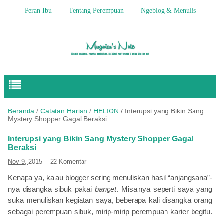
Peran Ibu
Tentang Perempuan
Ngeblog & Menulis
Begitulah Anak-Anak
Cerita Keseharian
Hikmah
Pendidikan Anak
Beranda
/
Catatan Harian
/
HELION
/
Interupsi yang Bikin Sang
Mystery Shopper Gagal Beraksi
Interupsi yang Bikin Sang Mystery Shopper Gagal
Beraksi
Nov 9, 2015
22 Komentar
Kenapa ya, kalau blogger sering menuliskan hasil “anjangsana”-
nya disangka sibuk pakai
banget
. Misalnya seperti saya yang
suka menuliskan kegiatan saya, beberapa kali disangka orang
sebagai perempuan sibuk, mirip-mirip perempuan karier begitu.