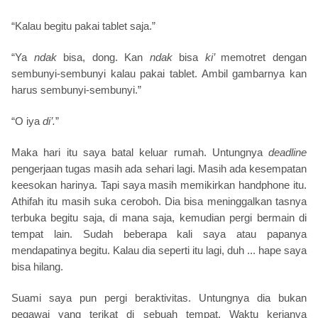
“Kalau begitu pakai tablet saja.”
“Ya
ndak
bisa, dong. Kan
ndak
bisa
ki’
memotret dengan
sembunyi-sembunyi kalau pakai tablet. Ambil gambarnya kan
harus sembunyi-sembunyi.”
“O iya
di’.
”
Maka hari itu saya batal keluar rumah. Untungnya
deadline
pengerjaan tugas masih ada sehari lagi. Masih ada kesempatan
keesokan harinya. Tapi saya masih memikirkan handphone itu.
Athifah itu masih suka ceroboh. Dia bisa meninggalkan tasnya
terbuka begitu saja, di mana saja, kemudian pergi bermain di
tempat lain. Sudah beberapa kali saya atau papanya
mendapatinya begitu. Kalau dia seperti itu lagi, duh ... hape saya
bisa hilang.
Suami saya pun pergi beraktivitas. Untungnya dia bukan
pegawai yang terikat di sebuah tempat. Waktu kerjanya