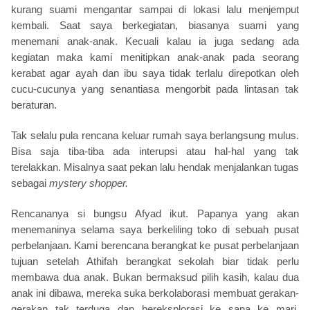
kurang suami mengantar sampai di lokasi lalu menjemput
kembali. Saat saya berkegiatan, biasanya suami yang
menemani anak-anak. Kecuali kalau ia juga sedang ada
kegiatan maka kami menitipkan anak-anak pada seorang
kerabat agar ayah dan ibu saya tidak terlalu direpotkan oleh
cucu-cucunya yang senantiasa mengorbit pada lintasan tak
beraturan.
Tak selalu pula rencana keluar rumah saya berlangsung mulus.
Bisa saja tiba-tiba ada interupsi atau hal-hal yang tak
terelakkan. Misalnya saat pekan lalu hendak menjalankan tugas
sebagai
mystery shopper.
Rencananya si bungsu Afyad ikut. Papanya yang akan
menemaninya selama saya berkeliling toko di sebuah pusat
perbelanjaan. Kami berencana berangkat ke pusat perbelanjaan
tujuan setelah Athifah berangkat sekolah biar tidak perlu
membawa dua anak. Bukan bermaksud pilih kasih, kalau dua
anak ini dibawa, mereka suka berkolaborasi membuat gerakan-
gerakan tak terduga dan bereksplorasi ke sana ke mari.