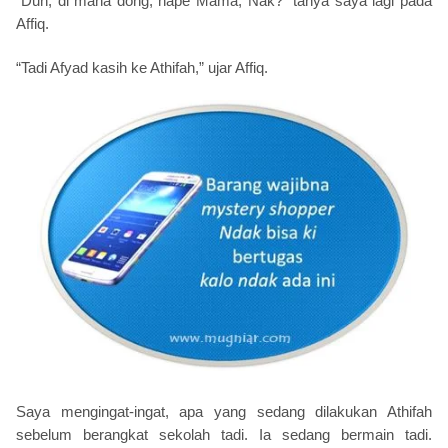
“Duh, di mana dong, hape Mama, Nak?” tanya saya lagi pada
Affiq.
“Tadi Afyad kasih ke Athifah,” ujar Affiq.
Saya mengingat-ingat, apa yang sedang dilakukan Athifah
sebelum berangkat sekolah tadi. Ia sedang bermain tadi.