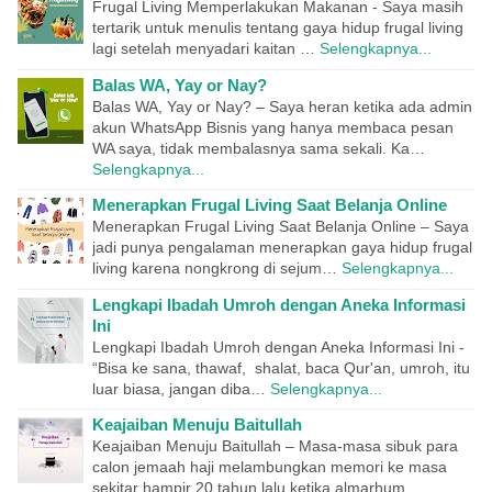
Frugal Living Memperlakukan Makanan - Saya masih
tertarik untuk menulis tentang gaya hidup frugal living
lagi setelah menyadari kaitan …
Selengkapnya...
Balas WA, Yay or Nay?
Balas WA, Yay or Nay? – Saya heran ketika ada admin
akun WhatsApp Bisnis yang hanya membaca pesan
WA saya, tidak membalasnya sama sekali. Ka…
Selengkapnya...
Menerapkan Frugal Living Saat Belanja Online
Menerapkan Frugal Living Saat Belanja Online – Saya
jadi punya pengalaman menerapkan gaya hidup frugal
living karena nongkrong di sejum…
Selengkapnya...
Lengkapi Ibadah Umroh dengan Aneka Informasi
Ini
Lengkapi Ibadah Umroh dengan Aneka Informasi Ini -
“Bisa ke sana, thawaf, shalat, baca Qur'an, umroh, itu
luar biasa, jangan diba…
Selengkapnya...
Keajaiban Menuju Baitullah
Keajaiban Menuju Baitullah – Masa-masa sibuk para
calon jemaah haji melambungkan memori ke masa
sekitar hampir 20 tahun lalu ketika almarhum…