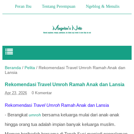
Peran Ibu
Tentang Perempuan
Ngeblog & Menulis
Begitulah Anak-Anak
Cerita Keseharian
Hikmah
Pendidikan Anak
Beranda
/
Pelita
/
Rekomendasi Travel Umroh Ramah Anak dan
Lansia
Rekomendasi Travel Umroh Ramah Anak dan Lansia
Apr 23, 2026
0 Komentar
Rekomendasi
Travel Umroh
Ramah Anak dan Lansia
-
Berangkat
bersama keluarga mulai dari anak-anak
umroh
hingga orang tua adalah impian banyak keluarga muslim.
Momen beribadah bersama di Tanah Suci menjadi pengalaman