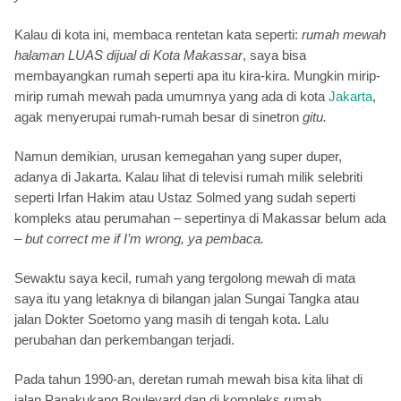
Kalau di kota ini, membaca rentetan kata seperti:
rumah mewah
halaman LUAS dijual di Kota Makassar
, saya bisa
membayangkan rumah seperti apa itu kira-kira. Mungkin mirip-
mirip rumah mewah pada umumnya yang ada di kota
Jakarta
,
agak menyerupai rumah-rumah besar di sinetron
gitu.
Namun demikian, urusan kemegahan yang super duper,
adanya di Jakarta. Kalau lihat di televisi rumah milik selebriti
seperti Irfan Hakim atau Ustaz Solmed yang sudah seperti
kompleks atau perumahan – sepertinya di Makassar belum ada
–
but correct me if I’m wrong, ya pembaca.
Sewaktu saya kecil, rumah yang tergolong mewah di mata
saya itu yang letaknya di bilangan jalan Sungai Tangka atau
jalan Dokter Soetomo yang masih di tengah kota. Lalu
perubahan dan perkembangan terjadi.
Pada tahun 1990-an, deretan rumah mewah bisa kita lihat di
jalan Panakukang Boulevard dan di kompleks rumah