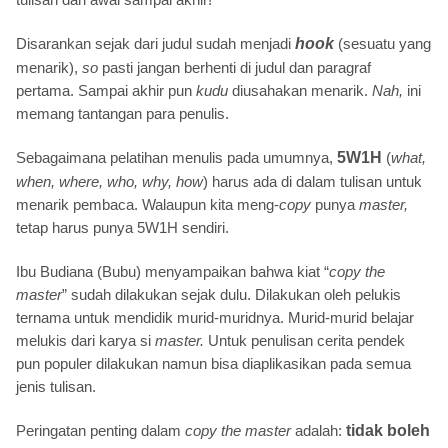
Disarankan sejak dari judul sudah menjadi
hook
(sesuatu yang
menarik),
so
pasti jangan berhenti di judul dan paragraf
pertama. Sampai akhir pun
kudu
diusahakan menarik.
Nah,
ini
memang tantangan para penulis.
Sebagaimana pelatihan menulis pada umumnya,
5W1H
(
what,
when, where, who, why, how
) harus ada di dalam tulisan untuk
menarik pembaca. Walaupun kita meng-
copy
punya
master,
tetap harus punya 5W1H sendiri.
Ibu Budiana (Bubu) menyampaikan bahwa kiat “
copy the
master
” sudah dilakukan sejak dulu. Dilakukan oleh pelukis
ternama untuk mendidik murid-muridnya. Murid-murid belajar
melukis dari karya si
master.
Untuk penulisan cerita pendek
pun populer dilakukan namun bisa diaplikasikan pada semua
jenis tulisan.
Peringatan penting dalam
copy the master
adalah:
tidak boleh