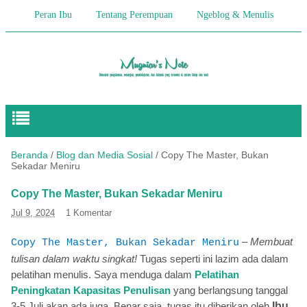
Peran Ibu
Tentang Perempuan
Ngeblog & Menulis
Begitulah Anak-Anak
Cerita Keseharian
Hikmah
Pendidikan Anak
Beranda
/
Blog dan Media Sosial
/
Copy The Master, Bukan
Sekadar Meniru
Copy The Master, Bukan Sekadar Meniru
Jul 9, 2024
1 Komentar
–
Membuat
Copy The Master, Bukan Sekadar Meniru
tulisan dalam waktu singkat!
Tugas seperti ini lazim ada dalam
pelatihan menulis. Saya menduga dalam
Pelatihan
Peningkatan Kapasitas Penulisan
yang berlangsung tanggal
3-5 Juli akan ada juga. Benar saja, tugas itu diberikan oleh
Ibu