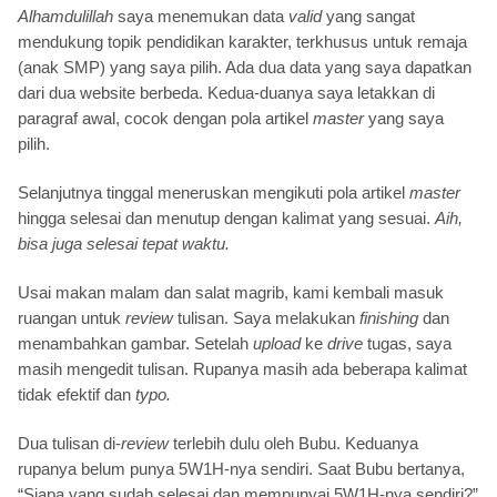
Alhamdulillah
saya menemukan data
valid
yang sangat
mendukung topik pendidikan karakter, terkhusus untuk remaja
(anak SMP) yang saya pilih. Ada dua data yang saya dapatkan
dari dua website berbeda. Kedua-duanya saya letakkan di
paragraf awal, cocok dengan pola artikel
master
yang saya
pilih.
Selanjutnya tinggal meneruskan mengikuti pola artikel
master
hingga selesai dan menutup dengan kalimat yang sesuai.
Aih,
bisa juga selesai tepat waktu.
Usai makan malam dan salat magrib, kami kembali masuk
ruangan untuk
review
tulisan. Saya melakukan
finishing
dan
menambahkan gambar. Setelah
upload
ke
drive
tugas, saya
masih mengedit tulisan. Rupanya masih ada beberapa kalimat
tidak efektif dan
typo.
Dua tulisan di-
review
terlebih dulu oleh Bubu. Keduanya
rupanya belum punya 5W1H-nya sendiri. Saat Bubu bertanya,
“Siapa yang sudah selesai dan mempunyai 5W1H-nya sendiri?”