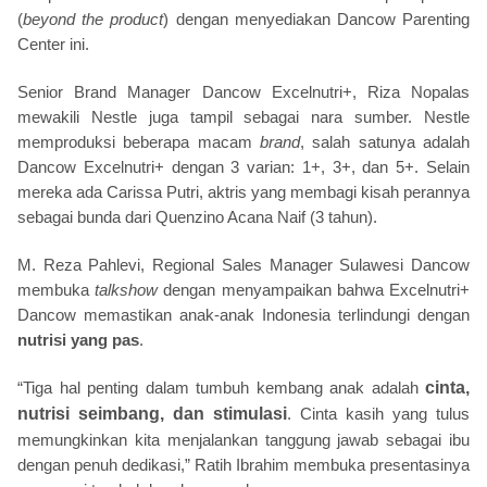
(
beyond the product
) dengan menyediakan Dancow Parenting
Center ini.
Senior Brand Manager Dancow Excelnutri+, Riza Nopalas
mewakili Nestle juga tampil sebagai nara sumber. Nestle
memproduksi beberapa macam
brand
, salah satunya adalah
Dancow Excelnutri+ dengan 3 varian: 1+, 3+, dan 5+. Selain
mereka ada Carissa Putri, aktris yang membagi kisah perannya
sebagai bunda dari Quenzino Acana Naif (3 tahun).
M. Reza Pahlevi, Regional Sales Manager Sulawesi Dancow
membuka
talkshow
dengan menyampaikan bahwa Excelnutri+
Dancow memastikan anak-anak Indonesia terlindungi dengan
nutrisi yang pas
.
“Tiga hal penting dalam tumbuh kembang anak adalah
cinta,
nutrisi seimbang, dan stimulasi
. Cinta kasih yang tulus
memungkinkan kita menjalankan tanggung jawab sebagai ibu
dengan penuh dedikasi,” Ratih Ibrahim membuka presentasinya