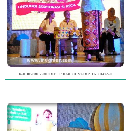
Ratih Ibrahim (yang berdiri). Di belakang: Shahnaz, Riza, dan Sari