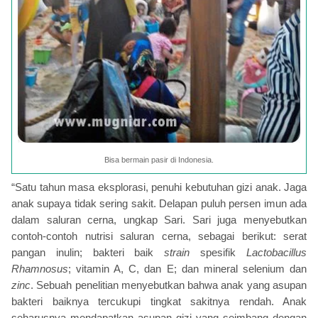
Bisa bermain pasir di Indonesia.
“Satu tahun masa eksplorasi, penuhi kebutuhan gizi anak. Jaga
anak supaya tidak sering sakit. Delapan puluh persen imun ada
dalam saluran cerna, ungkap Sari. Sari juga menyebutkan
contoh-contoh nutrisi saluran cerna, sebagai berikut: serat
pangan inulin; bakteri baik
strain
spesifik
Lactobacillus
Rhamnosus
; vitamin A, C, dan E; dan mineral selenium dan
zinc
. Sebuah penelitian menyebutkan bahwa anak yang asupan
bakteri baiknya tercukupi tingkat sakitnya rendah. Anak
seharusnya mendapatkan asupan gizi yang seimbang dengan