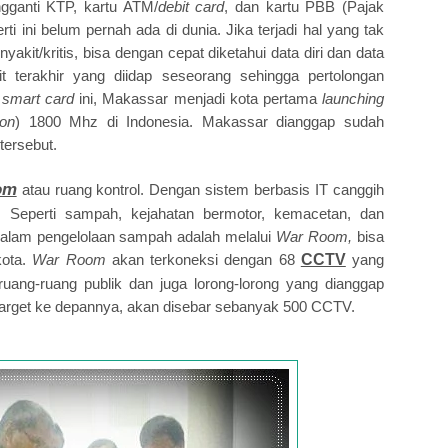
ngganti KTP, kartu ATM/
debit card
, dan kartu PBB (Pajak
rti ini belum pernah ada di dunia. Jika terjadi hal yang tak
nyakit/kritis, bisa dengan cepat diketahui data diri dan data
t terakhir yang diidap seseorang sehingga pertolongan
t
smart card
ini, Makassar menjadi kota pertama
launching
on
) 1800 Mhz di Indonesia. Makassar dianggap sudah
tersebut.
om
atau ruang kontrol. Dengan sistem berbasis IT canggih
u. Seperti sampah, kejahatan bermotor, kemacetan, dan
dalam pengelolaan sampah adalah melalui
War Room,
bisa
kota.
War Room
akan terkoneksi dengan 68
CCTV
yang
ruang-ruang publik dan juga lorong-lorong yang dianggap
. Target ke depannya, akan disebar sebanyak 500 CCTV.