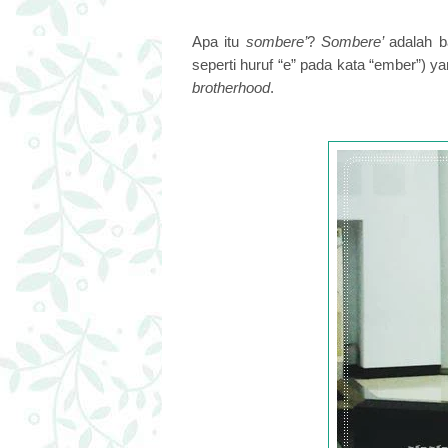
Apa itu
sombere’
?
Sombere’
adalah b
seperti huruf “e” pada kata “ember”) y
brotherhood
.