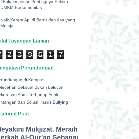
#Bukainspirasi: Pentingnya Pelaku
UMKM Berkomunitas
Naik Kereta Api di Barru dan Asa yang
Melaju
otal Tayangan Laman
7
2
3
9
6
1
7
engatasi Perundungan
erundungan di Kampus
elecehan Seksual Bukan Lelucon
ekerasan Anak Terhadap Anak
ntangan dan Solusi Kasus Bullying
eatured Post
eyakini Mukjizat, Meraih
erkah Al-Qur'an Sebagai