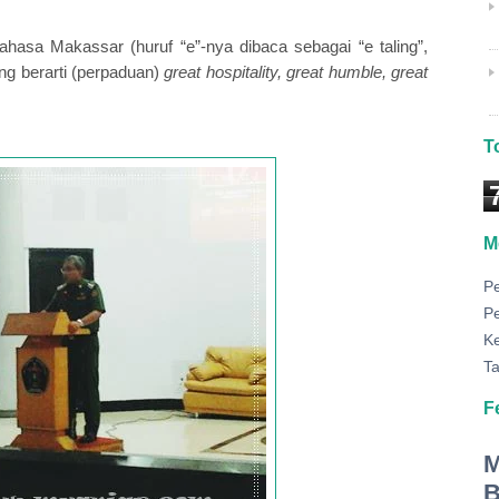
ahasa Makassar (huruf “e”-nya dibaca sebagai “e taling”,
ang berarti (perpaduan)
great hospitality, great humble, great
T
M
P
P
K
Ta
F
M
B