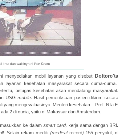
li kota dan wakilnya di
War Room
ini menyediakan mobil layanan yang disebut
Dottoro’ta
lah layanan kesehatan masyarakat secara cuma-cuma.
tentu, petugas kesehatan akan mendatangi masyarakat.
 dan USG
mobile
. Hasil pemeriksaan pasien dikirim secara
ahli yang mengevaluasinya. Menteri kesehatan – Prof. Nila F.
ada 2 di dunia, yaitu di Makassar dan Amsterdam.
dimasukkan ke dalam
smart card,
kerja sama dengan BRI
.
ll
. Selain rekam medik
(medical
record
)
155 penyakit
,
di