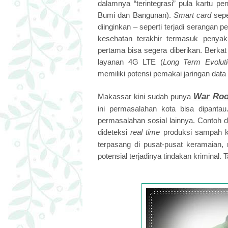
dalamnya “terintegrasi” pula kartu pe
Bumi dan Bangunan).
Smart card
sepe
diinginkan – seperti terjadi serangan pe
kesehatan terakhir termasuk penyaki
pertama bisa segera diberikan. Berka
layanan 4G LTE (
Long Term Evoluti
memiliki potensi pemakai jaringan data 
War Ro
Makassar kini sudah punya
ini permasalahan kota bisa dipanta
permasalahan sosial lainnya. Contoh 
dideteksi
real time
produksi sampah 
terpasang di pusat-pusat keramaian, 
potensial terjadinya tindakan kriminal