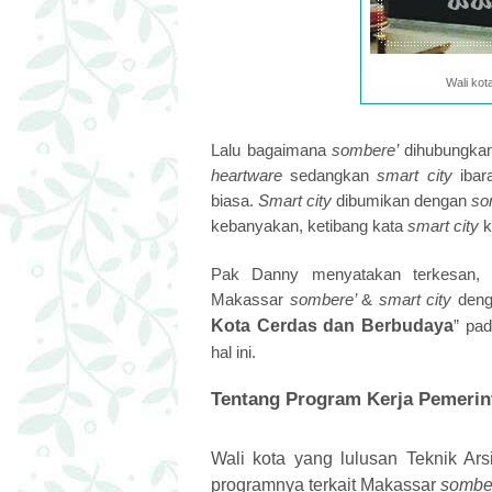
Wali ko
Lalu bagaimana
sombere’
dihubungka
heartware
sedangkan
smart city
ibar
biasa.
Smart city
dibumikan dengan
so
kebanyakan, ketibang kata
smart city
k
Pak Danny menyatakan terkesan, m
Makassar
sombere’
&
smart city
deng
Kota Cerdas dan Berbudaya
” pa
hal ini.
Tentang Program Kerja Pemerin
Wali kota yang lulusan Teknik Ar
programnya terkait Makassar
sombe