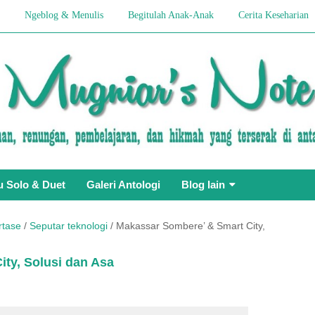
Ngeblog & Menulis
Begitulah Anak-Anak
Cerita Keseharian
u Solo & Duet
Galeri Antologi
Blog lain
rtase
/
Seputar teknologi
/
Makassar Sombere’ & Smart City,
ty, Solusi dan Asa