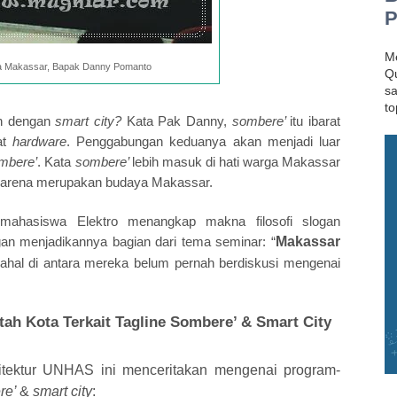
P
Me
ta Makassar, Bapak Danny Pomanto
Qu
sa
to
n dengan
smart city?
Kata Pak Danny,
sombere’
itu ibarat
at
hardware
. Penggabungan keduanya akan menjadi luar
mbere’
. Kata
sombere’
lebih masuk di hati warga Makassar
arena merupakan budaya Makassar.
ahasiswa Elektro menangkap makna filosofi slogan
an menjadikannya bagian dari tema seminar: “
Makassar
dahal di antara mereka belum pernah berdiskusi mengenai
tah Kota Terkait
Tagline Sombere’ & Smart City
sitektur UNHAS ini menceritakan mengenai program-
re’
&
smart city
: