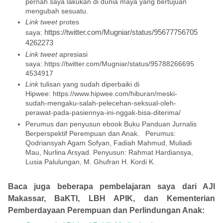
pernah saya lakukan di dunia maya yang bertujuan
mengubah sesuatu.
Link tweet
protes
https://twitter.com/Mugniar/status/95677756705
saya:
4262273
Link tweet
apresiasi
saya: https://twitter.com/Mugniar/status/95788266695
4534917
Link
tulisan yang sudah diperbaiki di
Hipwee: https://www.hipwee.com/hiburan/meski-
sudah-mengaku-salah-pelecehan-seksual-oleh-
perawat-pada-pasiennya-ini-nggak-bisa-diterima/
Perumus dan penyusun ebook Buku Panduan Jurnalis
Berperspektif Perempuan dan Anak. Perumus:
Qodriansyah Agam Sofyan, Fadiah Mahmud, Muliadi
Mau, Nurlina Arsyad. Penyusun: Rahmat Hardiansya,
Lusia Palulungan, M. Ghufran H. Kordi K.
Baca juga beberapa pembelajaran saya dari AJI
Makassar, BaKTI, LBH APIK, dan Kementerian
Pemberdayaan Perempuan dan Perlindungan Anak: