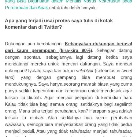
yang Bisa Digunakan dalam Menulis Kasus Kekerasan pada
Perempuan dan Anak
.
untuk tahu lebih banyak
Apa yang terjadi usai protes saya tulis di kotak
komentar dan di Twitter?
Dukungan pun berdatangan.
K
ebanyakan dukungan berasal
dari kaum perempuan (kira-kira 90%)
.
Sebagian datang
dengan spontan, sebagiannya lagi datang ketika saya
mendatangi mereka untuk mencari dukungan. Saya mencari
dukungan? Iyalah, saya kan bukan
selebtwit
(selebritas di
tweet
land
)
yang dengan gampang bisa membuat orang
mendukungnya. Saya hanya seorang mamak biasa yang cuma
punya sedikit kepedulian dan keberanian untuk mendesak agar
tulisan itu diubah. Agar menjadi pelajaran di kemudian hari.
Kalau tidak bisa bagi semua orang, setidaknya bagi segelintir
orang. Mana tahu terjadi perubahan, kan? Harapan saya adalah
tulisan itu diubah. Atau sedikitnya ada secuil perubahan
wawasan, semoga bisa menyebabkan orang yang tidak peduli
menjadi peduli. Atau yang tidak tahu/sadar menjadi tahu/sadar.