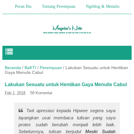
Peran Ibu
Tentang Perempuan
Ngeblog & Menulis
Begitulah Anak-Anak
Cerita Keseharian
Hikmah
Pendidikan Anak
Beranda
/
BaKTI
/
Perempuan
/
Lakukan Sesuatu untuk Hentikan
Gaya Menulis Cabul
Lakukan Sesuatu untuk Hentikan Gaya Menulis Cabul
Feb 1, 2018
58 Komentar
Twit apresiasi kepada Hipwee segera saya
layangkan usai membaca tulisan yang saya
protes sudah berubah menjadi lebih baik.
Sebelumnya, tulisan berjudul
Meski Sudah