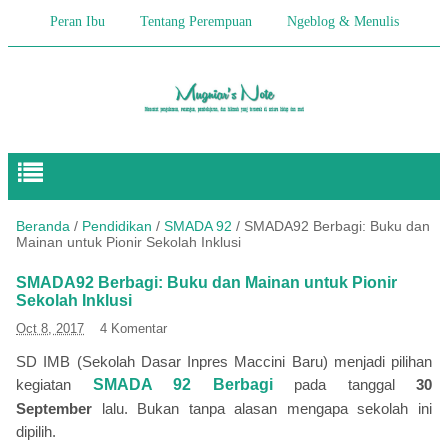
Peran Ibu
Tentang Perempuan
Ngeblog & Menulis
Begitulah Anak-Anak
Cerita Keseharian
Hikmah
Pendidikan Anak
Beranda
/
Pendidikan
/
SMADA 92
/
SMADA92 Berbagi: Buku dan
Mainan untuk Pionir Sekolah Inklusi
SMADA92 Berbagi: Buku dan Mainan untuk Pionir
Sekolah Inklusi
Oct 8, 2017
4 Komentar
SD IMB (Sekolah Dasar Inpres Maccini Baru) menjadi pilihan
kegiatan
SMADA 92 Berbagi
pada tanggal
30
September
lalu. Bukan tanpa alasan mengapa sekolah ini
dipilih.