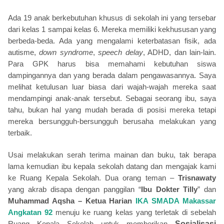
Ada 19 anak berkebutuhan khusus di sekolah ini yang tersebar
dari kelas 1 sampai kelas 6. Mereka memiliki kekhususan yang
berbeda-beda. Ada yang mengalami keterbatasan fisik, ada
autisme,
down syndrome
,
speech delay
, ADHD, dan lain-lain.
Para GPK harus bisa memahami kebutuhan siswa
dampingannya dan yang berada dalam pengawasannya. Saya
melihat ketulusan luar biasa dari wajah-wajah mereka saat
mendampingi anak-anak tersebut. Sebagai seorang ibu, saya
tahu, bukan hal yang mudah berada di posisi mereka tetapi
mereka bersungguh-bersungguh berusaha melakukan yang
terbaik.
Usai melakukan serah terima mainan dan buku, tak berapa
lama kemudian ibu kepala sekolah datang dan mengajak kami
ke Ruang Kepala Sekolah. Dua orang teman –
Trisnawaty
yang akrab disapa dengan panggilan “
Ibu Dokter Tilly
” dan
Muhammad Aqsha – Ketua Harian
IKA SMADA Makassar
Angkatan 92
menuju ke ruang kelas yang terletak di sebelah
Ruang Kepala Sekolah untuk memberikan
Sosialisasi