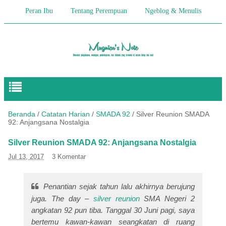
Peran Ibu
Tentang Perempuan
Ngeblog & Menulis
Begitulah Anak-Anak
Cerita Keseharian
Hikmah
Pendidikan Anak
Beranda
/
Catatan Harian
/
SMADA 92
/
Silver Reunion SMADA
92: Anjangsana Nostalgia
Silver Reunion SMADA 92: Anjangsana Nostalgia
Jul 13, 2017
3 Komentar
Penantian sejak tahun lalu akhirnya berujung
juga.
The day
–
silver reunion
SMA Negeri 2
angkatan 92 pun tiba. Tanggal 30 Juni pagi, saya
bertemu kawan-kawan seangkatan di ruang