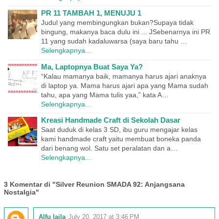
PR 11 TAMBAH 1, MENUJU 1
Judul yang membingungkan bukan?Supaya tidak
bingung, makanya baca dulu ini ... JSebenarnya ini PR
11 yang sudah kadaluwarsa (saya baru tahu …
Selengkapnya...
Ma, Laptopnya Buat Saya Ya?
“Kalau mamanya baik, mamanya harus ajari anaknya
di laptop ya. Mama harus ajari apa yang Mama sudah
tahu, apa yang Mama tulis yaa,” kata A…
Selengkapnya...
Kreasi Handmade Craft di Sekolah Dasar
Saat duduk di kelas 3 SD, ibu guru mengajar kelas
kami handmade craft yaitu membuat boneka panda
dari benang wol. Satu set peralatan dan a…
Selengkapnya...
3 Komentar di "Silver Reunion SMADA 92: Anjangsana
Nostalgia"
Alfu laila
July 20, 2017 at 3:46 PM