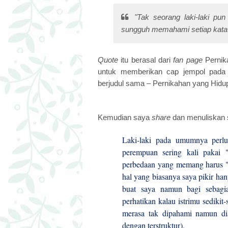
"Tak seorang laki-laki pu
sungguh memahami setiap kata y
Quote
itu berasal dari
fan page
Pernik
untuk memberikan cap jempol pad
berjudul sama – Pernikahan yang Hidup
Kemudian saya
share
dan menuliskan s
Laki-laki pada umumnya perlu
perempuan sering kali pakai 
perbedaan yang memang harus "
hal yang biasanya saya pikir h
buat saya namun bagi sebagia
perhatikan kalau istrimu sedikit-
merasa tak dipahami namun d
dengan terstruktur).