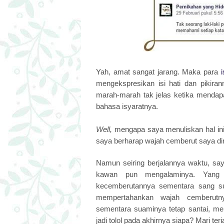
Yah, amat sangat jarang. Maka para
i
mengekspresikan isi hati dan pikiran
marah-marah tak jelas ketika menda
bahasa isyaratnya.
Well,
mengapa saya menuliskan hal in
saya berharap wajah cemberut saya dim
Namun seiring berjalannya waktu, say
kawan pun mengalaminya. Yang 
kecemberutannya sementara sang sua
mempertahankan wajah cemberutny
sementara suaminya tetap santai, men
jadi tolol pada akhirnya siapa? Mari teriak