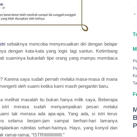
T
stri
sebaiknya mencoba menyesuaikan diri dengan belajar
M
nya dengan kata-kata yang logis lagi santun. Ketimbang
pati suaminya bukanlah tipe orang yang mampu membaca
P
P
K
i? Karena saya sudah pernah melalui masa-masa di mana
Ta
engerti oleh suami ketika kami masih pengantin baru.
F
a melihat masalah itu bukan hanya milik saya. Beberapa
istri merasa sudah menyampaikan pesan melalui
M
mi tak merasa ada apa-apa. Yang ada, si istri terus
B
a selama berjam-jam sampai berhari-hari lamanya
P
jalankan rutinitas sehari-harinya. Hayo, yang konyol dan
 ramai-ramai, “ISTRIIIIIIIIIIIIIII.”