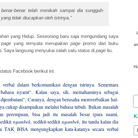
n benar-benar telah menikah sampai dia sungguh-
ang tidak diucapkan oleh istrinya."
ahan yang Hidup. Seseorang baru saja mengundang saya
a
page
yang ternyata merupakan
page
promo dari buku
an
. Saya langsung menyukai salah satu status di
page
itu.
Hu
tatus Facebook berikut ini:
 verbal dalam berkomunikasi dengan istrinya. Sementara
"bahasa isyarat". Kalau saya, sih, memahaminya sebagai
dijembatani". Caranya, dengan berusaha memverbalkan hal-
anya cukup disampaikan melalui bahasa tubuh. Bukan masalah
n perempuan, bisa jadi itu masalah besar (para suami,
K
sedikit
ngambek
, sedikit-sedikit
ngambek
, itu tanda kalau dia
ia TAK BISA mengungkapkan kata-katanya secara verbal