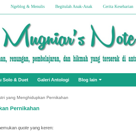
Ngeblog & Menulis
Begitulah Anak-Anak
Cerita Keseharian
u Solo & Duet
Galeri Antologi
Blog lain
Istri yang Menghidupkan Pernikahan
pkan Pernikahan
menemukan
quote
yang keren: