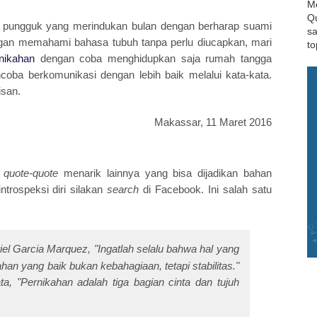
Me
Qu
rti pungguk yang merindukan bulan dengan berharap suami
sa
ngan memahami bahasa tubuh tanpa perlu diucapkan, mari
to
nikahan
dengan coba menghidupkan saja rumah tangga
ba berkomunikasi dengan lebih baik melalui kata-kata.
isan.
Makassar, 11 Maret 2016
a
quote-quote
menarik lainnya yang bisa dijadikan bahan
introspeksi diri silakan
search
di Facebook. Ini salah satu
iel Garcia Marquez, "Ingatlah selalu bahwa hal yang
han yang baik bukan kebahagiaan, tetapi stabilitas."
a, "Pernikahan adalah tiga bagian cinta dan tujuh