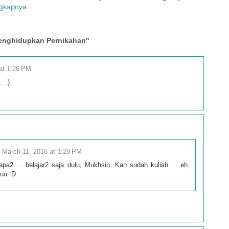
gkapnya...
Menghidupkan Pernikahan"
at 1:26 PM
. :)
March 11, 2016 at 1:29 PM
pa2 ... belajar2 saja dulu, Mukhsin. Kan sudah kuliah ... eh
uuu :D