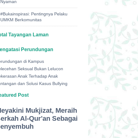
Nyaman
#Bukainspirasi: Pentingnya Pelaku
UMKM Berkomunitas
otal Tayangan Laman
engatasi Perundungan
erundungan di Kampus
elecehan Seksual Bukan Lelucon
ekerasan Anak Terhadap Anak
ntangan dan Solusi Kasus Bullying
eatured Post
eyakini Mukjizat, Meraih
erkah Al-Qur'an Sebagai
enyembuh