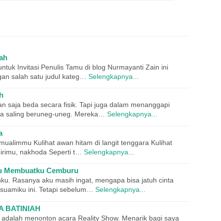
dah
untuk Invitasi Penulis Tamu di blog Nurmayanti Zain ini
gan salah satu judul kateg…
Selengkapnya...
h
n saja beda secara fisik. Tapi juga dalam menanggapi
a saling beruneg-uneg. Mereka…
Selengkapnya...
a
alimmu Kulihat awan hitam di langit tenggara Kulihat
irimu, nakhoda Seperti t…
Selengkapnya...
pu Membuatku Cemburu
ku. Rasanya aku masih ingat, mengapa bisa jatuh cinta
di suamiku ini. Tetapi sebelum…
Selengkapnya...
A BATINIAH
ah menonton acara Reality Show. Menarik bagi saya