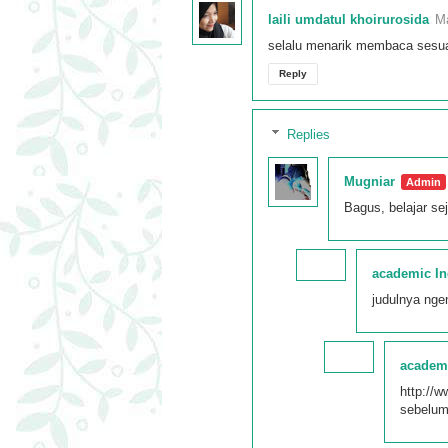
laili umdatul khoirurosida
Ma
selalu menarik membaca sesua
Reply
Replies
Mugniar
Bagus, belajar se
academic In
judulnya nge
academ
http://
sebelu