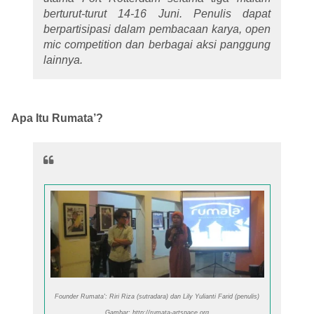
berturut-turut 14-16 Juni. Penulis dapat
berpartisipasi dalam pembacaan karya, open
mic competition dan berbagai aksi panggung
lainnya.
Apa Itu Rumata’?
Founder
Rumata': Riri Riza (sutradara) dan Lily Yulianti Farid (penulis)
Gambar: http://rumata-artspace.org