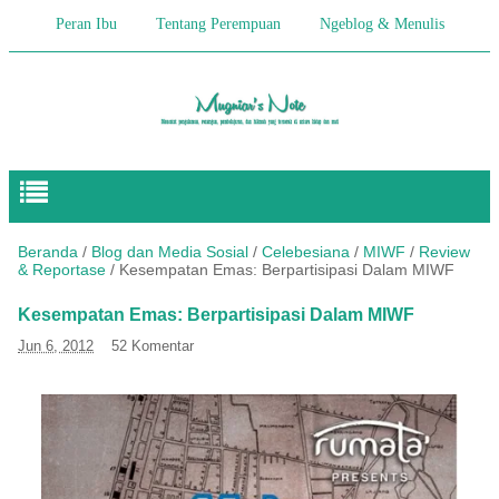
Peran Ibu
Tentang Perempuan
Ngeblog & Menulis
Begitulah Anak-Anak
Cerita Keseharian
Hikmah
Pendidikan Anak
Beranda
/
Blog dan Media Sosial
/
Celebesiana
/
MIWF
/
Review
& Reportase
/
Kesempatan Emas: Berpartisipasi Dalam MIWF
Kesempatan Emas: Berpartisipasi Dalam MIWF
Jun 6, 2012
52 Komentar