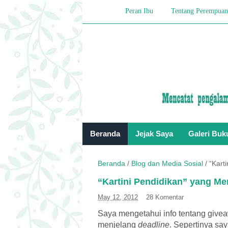
Peran Ibu
Tentang Perempuan
Beranda
Jejak Saya
Galeri Buk
Beranda
/
Blog dan Media Sosial
/
“Kart
“Kartini Pendidikan” yang M
May 12, 2012
28 Komentar
Saya mengetahui info tentang givea
menjelang
deadline
. Sepertinya sa