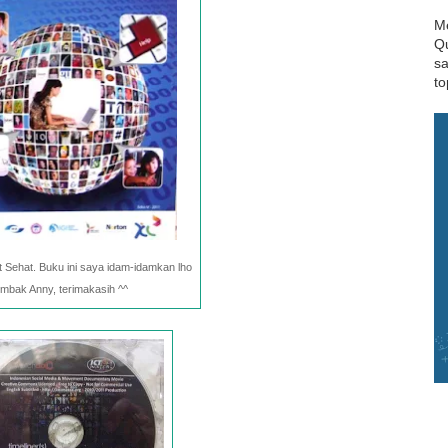
Me
Qu
sa
to
t Sehat. Buku ini saya idam-idamkan lho
mbak Anny, terimakasih ^^