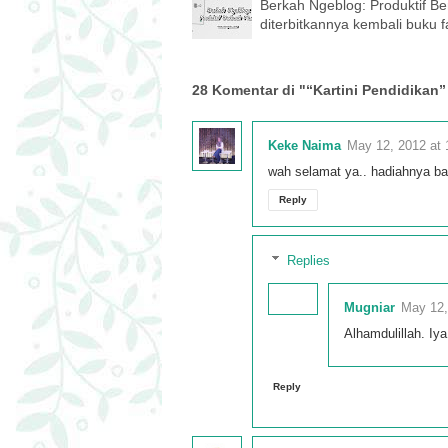
Berkah Ngeblog: Produktif Be
diterbitkannya kembali buku 
28 Komentar di "“Kartini Pendidika
Keke Naima
May 12, 2012 at
wah selamat ya.. hadiahnya bag
Reply
Replies
Mugniar
May 12,
Alhamdulillah. Iy
Reply