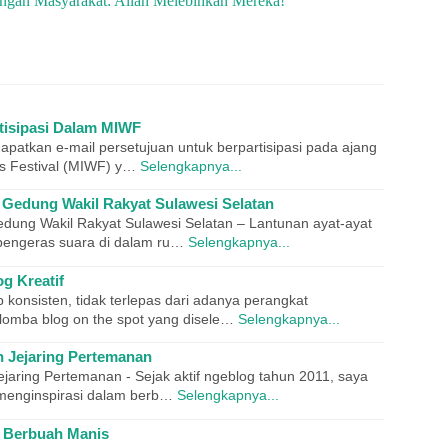
angan Masyarakat: Allah Melebihkan Mereka!
isipasi Dalam MIWF
patkan e-mail persetujuan untuk berpartisipasi pada ajang
rs Festival (MIWF) y…
Selengkapnya...
e Gedung Wakil Rakyat Sulawesi Selatan
edung Wakil Rakyat Sulawesi Selatan – Lantunan ayat-ayat
 pengeras suara di dalam ru…
Selengkapnya...
g Kreatif
 konsisten, tidak terlepas dari adanya perangkat
lomba blog on the spot yang disele…
Selengkapnya...
n Jejaring Pertemanan
jaring Pertemanan - Sejak aktif ngeblog tahun 2011, saya
menginspirasi dalam berb…
Selengkapnya...
f Berbuah Manis