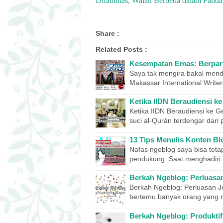
Difabilitas, Walau Berbeda dalam Pand
Share :
Related Posts :
Kesempatan Emas: Berpart
Saya tak mengira bakal menda
Makassar International Write
Ketika IIDN Beraudiensi k
Ketika IIDN Beraudiensi ke G
suci al-Qurán terdengar dari
13 Tips Menulis Konten Blo
Nafas ngeblog saya bisa tetap
pendukung. Saat menghadiri 
Berkah Ngeblog: Perluasa
Berkah Ngeblog: Perluasan Je
bertemu banyak orang yang 
Berkah Ngeblog: Produkti