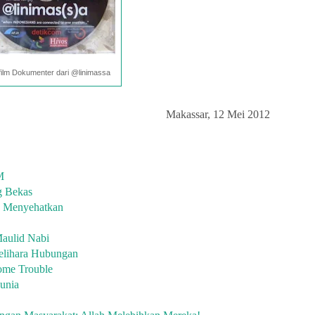
ilm Dokumenter dari @linimassa
Makassar, 12 Mei 2012
M
g Bekas
n Menyehatkan
aulid Nabi
melihara Hubungan
ome Trouble
Dunia