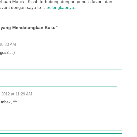
rbuah Manis - Kisah terhubung dengan penulis favorit dan
favorit dengan saya te…
Selengkapnya...
n” yang Mendatangkan Buku"
 10:20 AM
us2.. :)
 2012 at 11:29 AM
a mbak, ^^