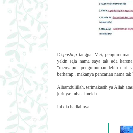
Di-
posting
tanggal Mei, pengumuman t
yakin saja nama saya tak ada karen
“menyapu” pengumuman lebih dari sat
berharap,, makanya pencarian nama tak b
Alhamdulillah, terimakasih ya Allah ata
jurinya: mbak Imelda.
Ini dia hadiahnya: