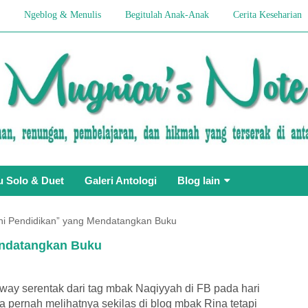
Ngeblog & Menulis
Begitulah Anak-Anak
Cerita Keseharian
u Solo & Duet
Galeri Antologi
Blog lain
ini Pendidikan” yang Mendatangkan Buku
endatangkan Buku
way serentak dari tag mbak Naqiyyah di FB pada hari
ya pernah melihatnya sekilas di blog mbak Rina tetapi