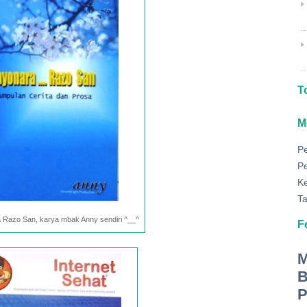
T
M
P
P
K
Ta
 Razo San, karya mbak Anny sendiri ^__^
F
M
B
P