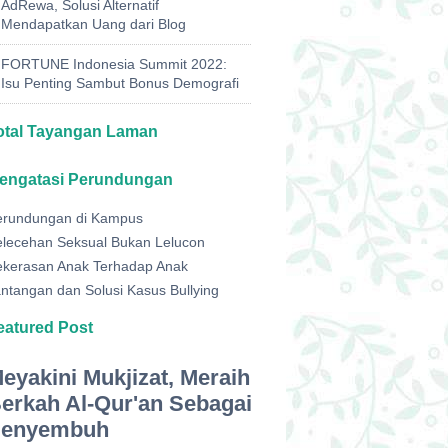
AdRewa, Solusi Alternatif
Mendapatkan Uang dari Blog
FORTUNE Indonesia Summit 2022:
Isu Penting Sambut Bonus Demografi
otal Tayangan Laman
engatasi Perundungan
erundungan di Kampus
elecehan Seksual Bukan Lelucon
ekerasan Anak Terhadap Anak
ntangan dan Solusi Kasus Bullying
eatured Post
eyakini Mukjizat, Meraih
erkah Al-Qur'an Sebagai
enyembuh