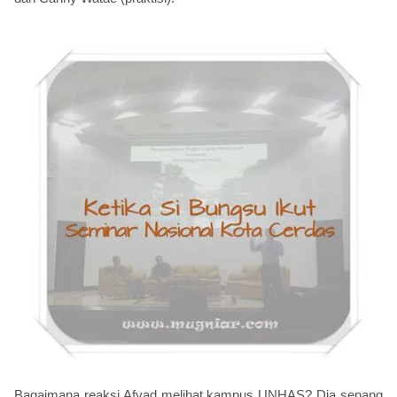
Bagaimana reaksi Afyad melihat kampus UNHAS? Dia senang