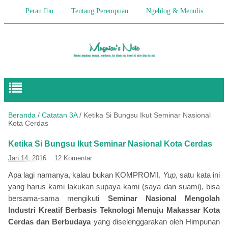
Peran Ibu
Tentang Perempuan
Ngeblog & Menulis
Begitulah Anak-Anak
Cerita Keseharian
Hikmah
Pendidikan Anak
Beranda
/
Catatan 3A
/
Ketika Si Bungsu Ikut Seminar Nasional
Kota Cerdas
Ketika Si Bungsu Ikut Seminar Nasional Kota Cerdas
Jan 14, 2016
12 Komentar
Apa lagi namanya, kalau bukan KOMPROMI.
Yup
, satu kata ini
yang harus kami lakukan supaya kami (saya dan suami), bisa
bersama-sama mengikuti
Seminar Nasional Mengolah
Industri Kreatif Berbasis Teknologi Menuju Makassar Kota
Cerdas
dan Berbudaya
yang diselenggarakan oleh Himpunan