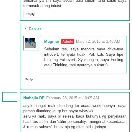
Sebanarnya sih saya sedari dulu sudah tahu kalau saya
termasuk orang intuisi
Reply
Replies
Mugniar
March 2, 2015 at 1:48 AM
Sebelum tes, saya mengira saya drive-nya
introvert, ternyata tidak, Pak Edi. Saya tipe
Intuiting Extrovert. Sy mengira, saya Feeling
atau Thinking, tapi nyatanya bukan :)
Reply
Nathalia DP
February 28, 2015 at 10:05 AM
asyik banget mak diundang ke acara workshopnya. saya
pernah diundang jg, tp hrs bayar wkwkwk...
seru ya mak, saya br selesai baca bukunya yg 'penjelasan
hasil tes stifin' dan 'stifin personality: mengenal kecerdasan
& rumus sukses'. br jav aja yg dites sidik jarinya...