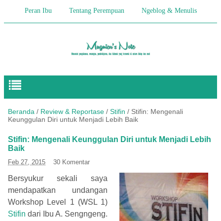
Peran Ibu
Tentang Perempuan
Ngeblog & Menulis
Begitulah Anak-Anak
Cerita Keseharian
Hikmah
Pendidikan Anak
Beranda
/
Review & Reportase
/
Stifin
/
Stifin: Mengenali
Keunggulan Diri untuk Menjadi Lebih Baik
Stifin: Mengenali Keunggulan Diri untuk Menjadi Lebih
Baik
Feb 27, 2015
30 Komentar
Bersyukur sekali saya
mendapatkan undangan
Workshop
Level 1 (WSL 1)
Stifin
dari Ibu A. Sengngeng.